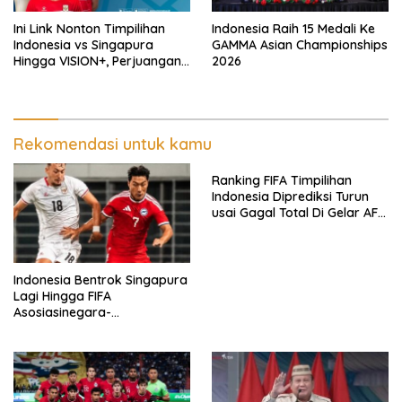
Ini Link Nonton Timpilihan
Indonesia Raih 15 Medali Ke
Indonesia vs Singapura
GAMMA Asian Championships
Hingga VISION+, Perjuangan
2026
Belum Usai!
Rekomendasi untuk kamu
Ranking FIFA Timpilihan
Indonesia Diprediksi Turun
usai Gagal Total Di Gelar AFF
2026
Indonesia Bentrok Singapura
Lagi Hingga FIFA
Asosiasinegara-
Negaraasiatenggara Cup,
Misi Balas Dendam Dimulai