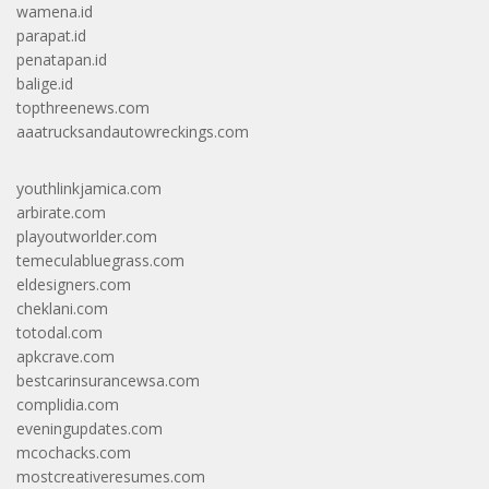
wamena.id
parapat.id
penatapan.id
balige.id
topthreenews.com
aaatrucksandautowreckings.com
youthlinkjamica.com
arbirate.com
playoutworlder.com
temeculabluegrass.com
eldesigners.com
cheklani.com
totodal.com
apkcrave.com
bestcarinsurancewsa.com
complidia.com
eveningupdates.com
mcochacks.com
mostcreativeresumes.com