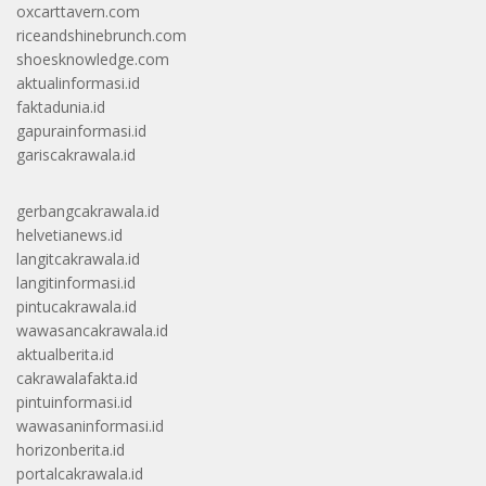
oxcarttavern.com
riceandshinebrunch.com
shoesknowledge.com
aktualinformasi.id
faktadunia.id
gapurainformasi.id
gariscakrawala.id
gerbangcakrawala.id
helvetianews.id
langitcakrawala.id
langitinformasi.id
pintucakrawala.id
wawasancakrawala.id
aktualberita.id
cakrawalafakta.id
pintuinformasi.id
wawasaninformasi.id
horizonberita.id
portalcakrawala.id