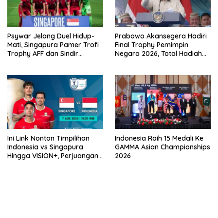
Psywar Jelang Duel Hidup-
Prabowo Akansegera Hadiri
Mati, Singapura Pamer Trofi
Final Trophy Pemimpin
Trophy AFF dan Sindir
Negara 2026, Total Hadiah
Timpilihan Indonesia
Liga Tembus Rp15,5 Miliar
Ini Link Nonton Timpilihan
Indonesia Raih 15 Medali Ke
Indonesia vs Singapura
GAMMA Asian Championships
Hingga VISION+, Perjuangan
2026
Belum Usai!