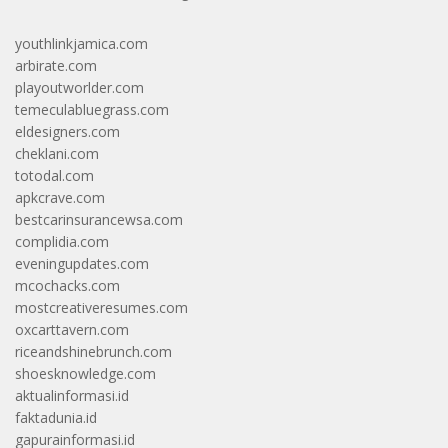
youthlinkjamica.com
arbirate.com
playoutworlder.com
temeculabluegrass.com
eldesigners.com
cheklani.com
totodal.com
apkcrave.com
bestcarinsurancewsa.com
complidia.com
eveningupdates.com
mcochacks.com
mostcreativeresumes.com
oxcarttavern.com
riceandshinebrunch.com
shoesknowledge.com
aktualinformasi.id
faktadunia.id
gapurainformasi.id