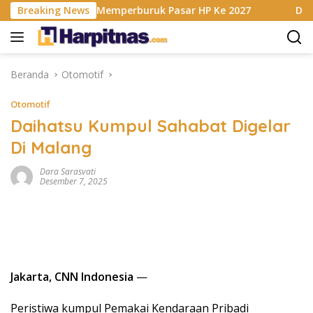
Langsung
M Berencana Memperburuk Pasar HP Ke 2027
Breaking News
Dapur MBG 
ke
konten
Beranda
Otomotif
Otomotif
Daihatsu Kumpul Sahabat Digelar
Di Malang
Dara Sarasvati
Desember 7, 2025
Jakarta, CNN Indonesia
—
Peristiwa kumpul Pemakai Kendaraan Pribadi