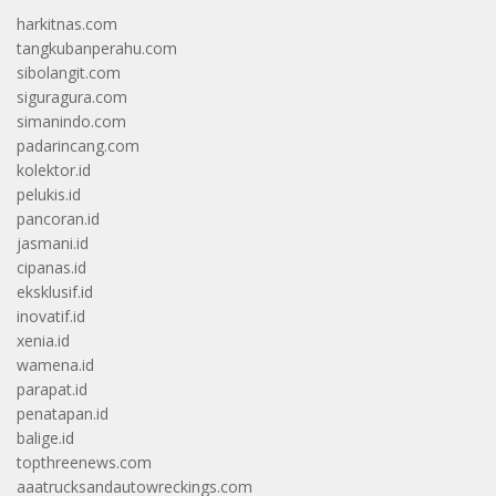
harkitnas.com
tangkubanperahu.com
sibolangit.com
siguragura.com
simanindo.com
padarincang.com
kolektor.id
pelukis.id
pancoran.id
jasmani.id
cipanas.id
eksklusif.id
inovatif.id
xenia.id
wamena.id
parapat.id
penatapan.id
balige.id
topthreenews.com
aaatrucksandautowreckings.com