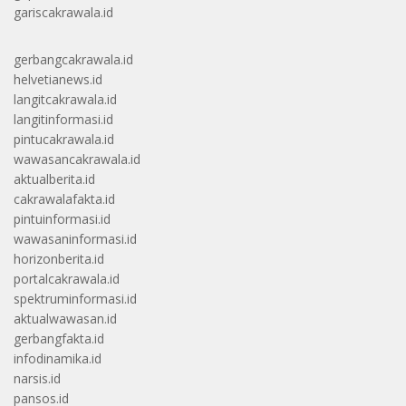
gariscakrawala.id
gerbangcakrawala.id
helvetianews.id
langitcakrawala.id
langitinformasi.id
pintucakrawala.id
wawasancakrawala.id
aktualberita.id
cakrawalafakta.id
pintuinformasi.id
wawasaninformasi.id
horizonberita.id
portalcakrawala.id
spektruminformasi.id
aktualwawasan.id
gerbangfakta.id
infodinamika.id
narsis.id
pansos.id