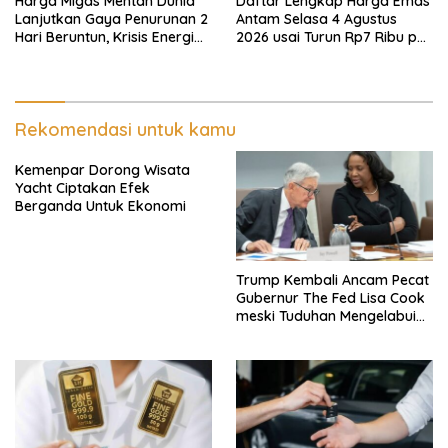
Harga Migas Mentah Dunia
Daftar Lengkap Harga Emas
Lanjutkan Gaya Penurunan 2
Antam Selasa 4 Agustus
Hari Beruntun, Krisis Energi
2026 usai Turun Rp7 Ribu per
Internasional Berakhir?
Gram
Rekomendasi untuk kamu
Kemenpar Dorong Wisata
Yacht Ciptakan Efek
Berganda Untuk Ekonomi
Trump Kembali Ancam Pecat
Gubernur The Fed Lisa Cook
meski Tuduhan Mengelabui
Orang Lain KPR Tak Terbukti