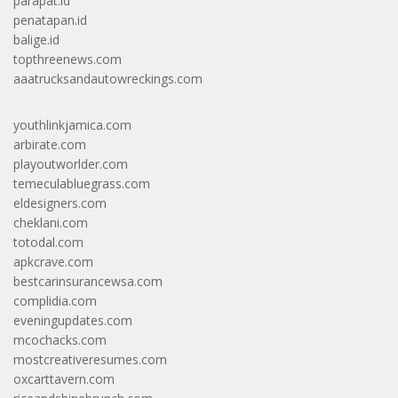
parapat.id
penatapan.id
balige.id
topthreenews.com
aaatrucksandautowreckings.com
youthlinkjamica.com
arbirate.com
playoutworlder.com
temeculabluegrass.com
eldesigners.com
cheklani.com
totodal.com
apkcrave.com
bestcarinsurancewsa.com
complidia.com
eveningupdates.com
mcochacks.com
mostcreativeresumes.com
oxcarttavern.com