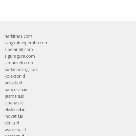
bandar besar starlight princess1000 bagi bonus
harkitnas.com
tangkubanperahu.com
sibolangit.com
siguragura.com
simanindo.com
padarincang.com
kolektor.id
pelukis.id
pancoran.id
jasmani.id
cipanas.id
eksklusif.id
inovatif.id
xenia.id
wamena.id