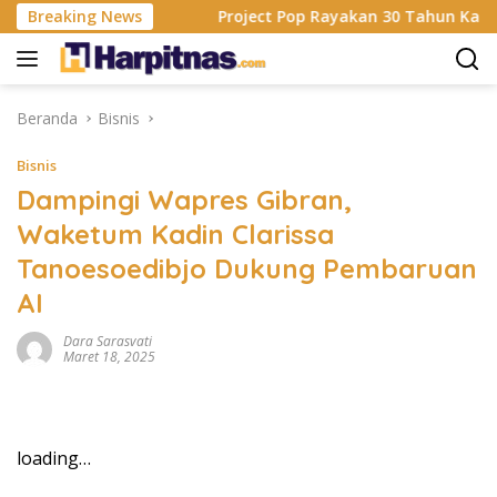
Langsung
 Mata Rossa
Breaking News
Project Pop Rayakan 30 Tahun Karier, Gela
ke
konten
Beranda
Bisnis
Bisnis
Dampingi Wapres Gibran,
Waketum Kadin Clarissa
Tanoesoedibjo Dukung Pembaruan
AI
Dara Sarasvati
Maret 18, 2025
loading…