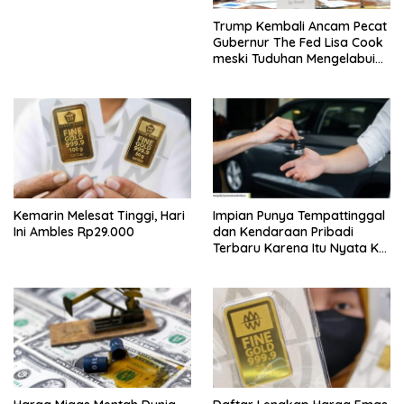
Trump Kembali Ancam Pecat
Gubernur The Fed Lisa Cook
meski Tuduhan Mengelabui
Orang Lain KPR Tak Terbukti
Kemarin Melesat Tinggi, Hari
Impian Punya Tempattinggal
Ini Ambles Rp29.000
dan Kendaraan Pribadi
Terbaru Karena Itu Nyata Ke
BRI Consumer Expo 2026
PIK2!