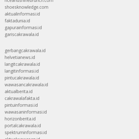
riceandshinebrunch.com
shoesknowledge.com
aktualinformasi.id
faktadunia.id
gapurainformasi.id
gariscakrawala.id
gerbangcakrawala.id
helvetianews.id
langitcakrawala.id
langitinformasi.id
pintucakrawala.id
wawasancakrawala.id
aktualberita.id
cakrawalafakta.id
pintuinformasi.id
wawasaninformasi.id
horizonberita.id
portalcakrawala.id
spektruminformasi.id