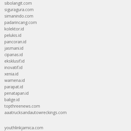
sibolangit.com
siguragura.com
simanindo.com
padarincang.com
kolektor.id
pelukis.id
pancoran.id
jasmani.id
cipanas.id
eksklusif.id
inovatif.id
xenia.id
wamena.id
parapat.id
penatapan.id
balige.id
topthreenews.com
aaatrucksandautowreckings.com
youthlinkjamica.com