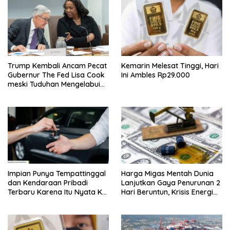
Trump Kembali Ancam Pecat
Kemarin Melesat Tinggi, Hari
Gubernur The Fed Lisa Cook
Ini Ambles Rp29.000
meski Tuduhan Mengelabui
Orang Lain KPR Tak Terbukti
Impian Punya Tempattinggal
Harga Migas Mentah Dunia
dan Kendaraan Pribadi
Lanjutkan Gaya Penurunan 2
Terbaru Karena Itu Nyata Ke
Hari Beruntun, Krisis Energi
BRI Consumer Expo 2026
Internasional Berakhir?
PIK2!