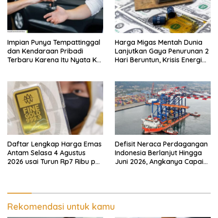
Impian Punya Tempattinggal
Harga Migas Mentah Dunia
dan Kendaraan Pribadi
Lanjutkan Gaya Penurunan 2
Terbaru Karena Itu Nyata Ke
Hari Beruntun, Krisis Energi
BRI Consumer Expo 2026
Internasional Berakhir?
PIK2!
Daftar Lengkap Harga Emas
Defisit Neraca Perdagangan
Antam Selasa 4 Agustus
Indonesia Berlanjut Hingga
2026 usai Turun Rp7 Ribu per
Juni 2026, Angkanya Capai
Gram
USD450 Juta
Rekomendasi untuk kamu