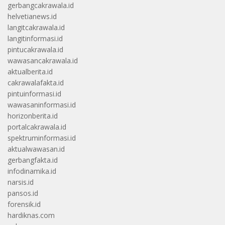
gerbangcakrawala.id
helvetianews.id
langitcakrawala.id
langitinformasi.id
pintucakrawala.id
wawasancakrawala.id
aktualberita.id
cakrawalafakta.id
pintuinformasi.id
wawasaninformasi.id
horizonberita.id
portalcakrawala.id
spektruminformasi.id
aktualwawasan.id
gerbangfakta.id
infodinamika.id
narsis.id
pansos.id
forensik.id
hardiknas.com