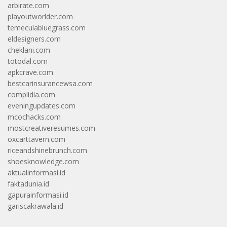
arbirate.com
playoutworlder.com
temeculabluegrass.com
eldesigners.com
cheklani.com
totodal.com
apkcrave.com
bestcarinsurancewsa.com
complidia.com
eveningupdates.com
mcochacks.com
mostcreativeresumes.com
oxcarttavern.com
riceandshinebrunch.com
shoesknowledge.com
aktualinformasi.id
faktadunia.id
gapurainformasi.id
gariscakrawala.id