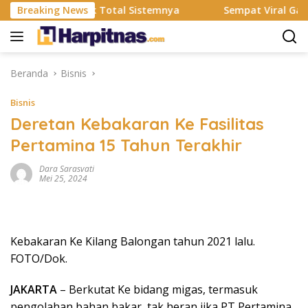
Langsung
Resmi Rombak Total Sistemnya
Breaking News
Sempat Viral Gaya ASI Bu
ke
konten
Beranda
Bisnis
Bisnis
Deretan Kebakaran Ke Fasilitas
Pertamina 15 Tahun Terakhir
Dara Sarasvati
Mei 25, 2024
Kebakaran Ke Kilang Balongan tahun 2021 lalu.
FOTO/Dok.
JAKARTA
– Berkutat Ke bidang migas, termasuk
pengolahan bahan bakar, tak heran jika PT Pertamina