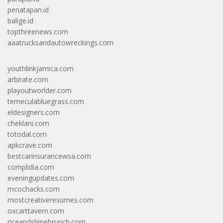
penatapan.id
balige.id
topthreenews.com
aaatrucksandautowreckings.com
youthlinkjamica.com
arbirate.com
playoutworlder.com
temeculabluegrass.com
eldesigners.com
cheklani.com
totodal.com
apkcrave.com
bestcarinsurancewsa.com
complidia.com
eveningupdates.com
mcochacks.com
mostcreativeresumes.com
oxcarttavern.com
riceandshinebrunch.com