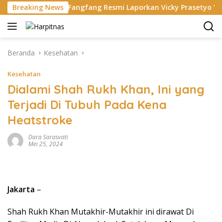
Langsung
hina
Breaking News
Fangfang Resmi Laporkan Vicky Prasetyo Yang Ber
ke
konten
Beranda
Kesehatan
Kesehatan
Dialami Shah Rukh Khan, Ini yang
Terjadi Di Tubuh Pada Kena
Heatstroke
Dara Sarasvati
Mei 25, 2024
Jakarta
–
Shah Rukh Khan Mutakhir-Mutakhir ini dirawat Di