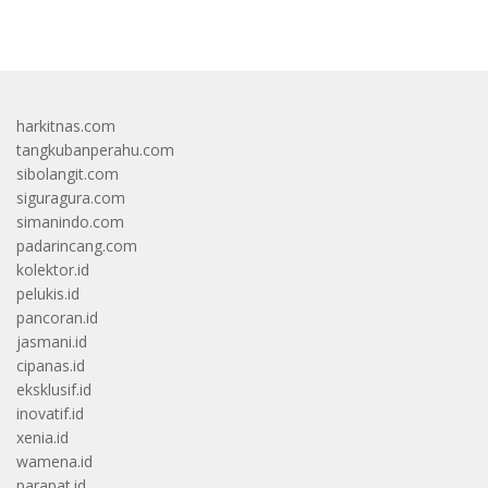
bandar besar starlight princess1000 bagi bonus
harkitnas.com
tangkubanperahu.com
sibolangit.com
siguragura.com
simanindo.com
padarincang.com
kolektor.id
pelukis.id
pancoran.id
jasmani.id
cipanas.id
eksklusif.id
inovatif.id
xenia.id
wamena.id
parapat.id