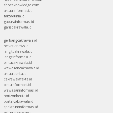
shoesknowledge.com
aktualinformasi.id
faktadunia.id
gapurainformasi.id
gariscakrawala.id
gerbangcakrawala.id
helvetianews.id
langitcakrawala.id
langitinformasi.id
pintucakrawala.id
wawasancakrawala.id
aktualberita.id
cakrawalafakta.id
pintuinformasi.id
wawasaninformasi.id
horizonberita.id
portalcakrawala.id
spektruminformasi.id
aktualwawasan.id