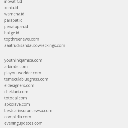
inovatif.id
xenia.id
wamena.id
parapat.id
penatapan.id
balige.id
topthreenews.com
aaatrucksandautowreckings.com
youthlinkjamica.com
arbirate.com
playoutworlder.com
temeculabluegrass.com
eldesigners.com
cheklani.com
totodal.com
apkcrave.com
bestcarinsurancewsa.com
complidia.com
eveningupdates.com