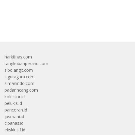
bandar besar starlight princess1000 bagi bonus
harkitnas.com
tangkubanperahu.com
sibolangit.com
siguragura.com
simanindo.com
padarincang.com
kolektor.id
pelukis.id
pancoran.id
jasmani.id
cipanas.id
eksklusif.id