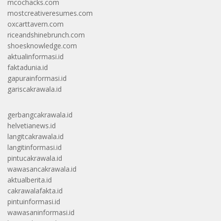
mcochacks.com
mostcreativeresumes.com
oxcarttavern.com
riceandshinebrunch.com
shoesknowledge.com
aktualinformasi.id
faktadunia.id
gapurainformasi.id
gariscakrawala.id
gerbangcakrawala.id
helvetianews.id
langitcakrawala.id
langitinformasi.id
pintucakrawala.id
wawasancakrawala.id
aktualberita.id
cakrawalafakta.id
pintuinformasi.id
wawasaninformasi.id