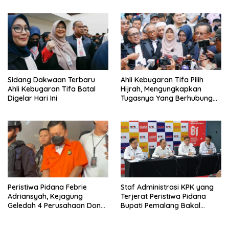
Penting Peristiwa Pidana
Febrie Adriansyah Disita
Sidang Dakwaan Terbaru
Ahli Kebugaran Tifa Pilih
Ahli Kebugaran Tifa Batal
Hijrah, Mengungkapkan
Digelar Hari Ini
Tugasnya Yang Berhubungan
Di Ijazah Jokowi Sudah
Cukup
Peristiwa Pidana Febrie
Staf Administrasi KPK yang
Adriansyah, Kejagung
Terjerat Peristiwa Pidana
Geledah 4 Perusahaan Don
Bupati Pemalang Bakal
Ritto yang Diduga Dari
Diperiksa Dewas
Sebab Itu Tempat Cuci Uang