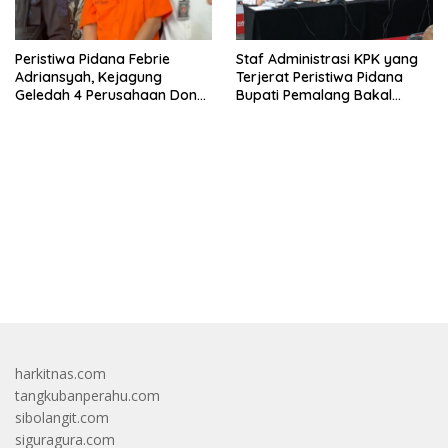
Peristiwa Pidana Febrie
Staf Administrasi KPK yang
Adriansyah, Kejagung
Terjerat Peristiwa Pidana
Geledah 4 Perusahaan Don
Bupati Pemalang Bakal
Ritto yang Diduga Dari
Diperiksa Dewas
Sebab Itu Tempat Cuci Uang
bandar besar starlight princess1000 bagi bonus
harkitnas.com
tangkubanperahu.com
sibolangit.com
siguragura.com