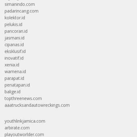
simanindo.com
padarincang.com
kolektor.id
pelukis.id
pancoran.id
jasmani.id
cipanas.id
eksklusif.id
inovatif.id
xenia.id
wamena.id
parapat.id
penatapan.id
balige.id
topthreenews.com
aaatrucksandautowreckings.com
youthlinkjamica.com
arbirate.com
playoutworlder.com