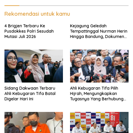
Rekomendasi untuk kamu
4 Brigjen Terbaru Ke
Kejagung Geledah
Pusdokkes Polri Sesudah
Tempattinggal Nurman Herin
Mutasi Juli 2026
Hingga Bandung, Dokumen
Penting Peristiwa Pidana
Febrie Adriansyah Disita
Sidang Dakwaan Terbaru
Ahli Kebugaran Tifa Pilih
Ahli Kebugaran Tifa Batal
Hijrah, Mengungkapkan
Digelar Hari Ini
Tugasnya Yang Berhubungan
Di Ijazah Jokowi Sudah
Cukup