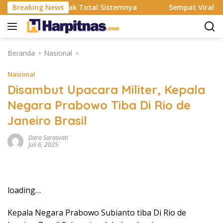
Langsung
MS Resmi Rombak Total Sistemnya
Breaking News
Sempat Viral Gaya AS
ke
konten
Beranda
Nasional
Nasional
Disambut Upacara Militer, Kepala
Negara Prabowo Tiba Di Rio de
Janeiro Brasil
Dara Sarasvati
Juli 6, 2025
loading…
Kepala Negara Prabowo Subianto tiba Di Rio de