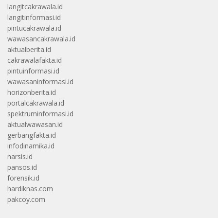
langitcakrawala.id
langitinformasi.id
pintucakrawala.id
wawasancakrawala.id
aktualberita.id
cakrawalafakta.id
pintuinformasi.id
wawasaninformasi.id
horizonberita.id
portalcakrawala.id
spektruminformasi.id
aktualwawasan.id
gerbangfakta.id
infodinamika.id
narsis.id
pansos.id
forensik.id
hardiknas.com
pakcoy.com