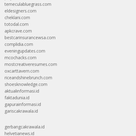
temeculabluegrass.com
eldesigners.com
cheklani.com
totodal.com
apkcrave.com
bestcarinsurancewsa.com
complidia.com
eveningupdates.com
mcochacks.com
mostcreativeresumes.com
oxcarttavern.com
riceandshinebrunch.com
shoesknowledge.com
aktualinformasi.id
faktadunia.id
gapurainformasi.id
gariscakrawala.id
gerbangcakrawala.id
helvetianews.id