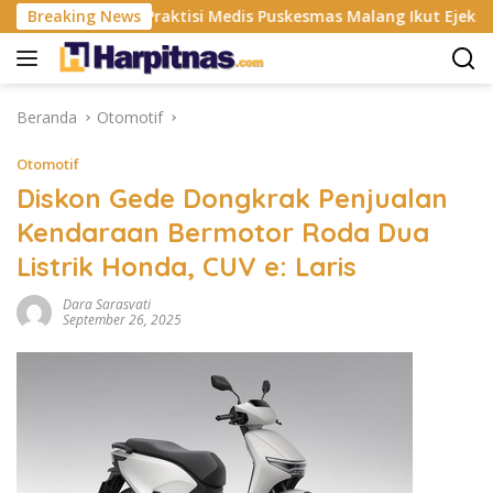
Langsung
ISP
Breaking News
Praktisi Medis Puskesmas Malang Ikut Ejek Pasien 
ke
konten
Beranda
Otomotif
Otomotif
Diskon Gede Dongkrak Penjualan
Kendaraan Bermotor Roda Dua
Listrik Honda, CUV e: Laris
Dara Sarasvati
September 26, 2025