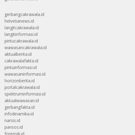
gerbangcakrawala.id
helvetianews.id
langitcakrawala.id
langitinformasi.id
pintucakrawala.id
wawasancakrawala.id
aktualberita.id
cakrawalafakta.id
pintuinformasi.id
wawasaninformasi.id
horizonberita.id
portalcakrawala.id
spektruminformasi.id
aktualwawasan.id
gerbangfakta.id
infodinamika.id
narsis.id
pansos.id
forensik.id