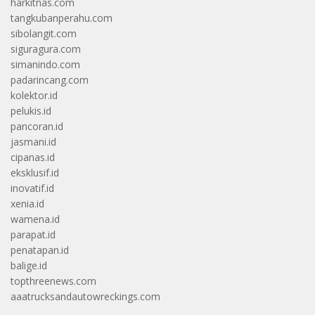
harkitnas.com
tangkubanperahu.com
sibolangit.com
siguragura.com
simanindo.com
padarincang.com
kolektor.id
pelukis.id
pancoran.id
jasmani.id
cipanas.id
eksklusif.id
inovatif.id
xenia.id
wamena.id
parapat.id
penatapan.id
balige.id
topthreenews.com
aaatrucksandautowreckings.com