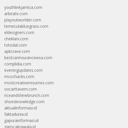
youthlinkjamica.com
arbirate.com
playoutworlder.com
temeculabluegrass.com
eldesigners.com
cheklani.com
totodal.com
apkcrave.com
bestcarinsurancewsa.com
complidia.com
eveningupdates.com
mcochacks.com
mostcreativeresumes.com
oxcarttavern.com
riceandshinebrunch.com
shoesknowledge.com
aktualinformasi.id
faktadunia.id
gapurainformasi.id
gariscakrawala.id