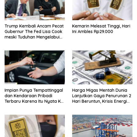
Trump Kembali Ancam Pecat
Kemarin Melesat Tinggi, Hari
Gubernur The Fed Lisa Cook
Ini Ambles Rp29.000
meski Tuduhan Mengelabui
Orang Lain KPR Tak Terbukti
Impian Punya Tempattinggal
Harga Migas Mentah Dunia
dan Kendaraan Pribadi
Lanjutkan Gaya Penurunan 2
Terbaru Karena Itu Nyata Ke
Hari Beruntun, Krisis Energi
BRI Consumer Expo 2026
Internasional Berakhir?
PIK2!