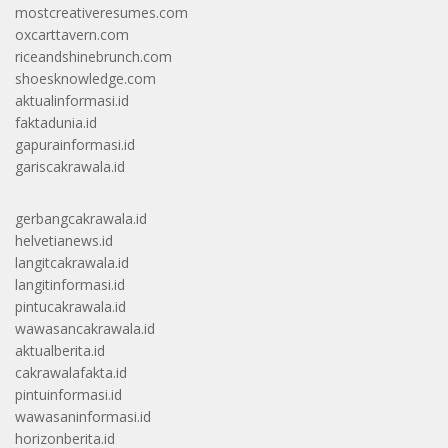
mostcreativeresumes.com
oxcarttavern.com
riceandshinebrunch.com
shoesknowledge.com
aktualinformasi.id
faktadunia.id
gapurainformasi.id
gariscakrawala.id
gerbangcakrawala.id
helvetianews.id
langitcakrawala.id
langitinformasi.id
pintucakrawala.id
wawasancakrawala.id
aktualberita.id
cakrawalafakta.id
pintuinformasi.id
wawasaninformasi.id
horizonberita.id