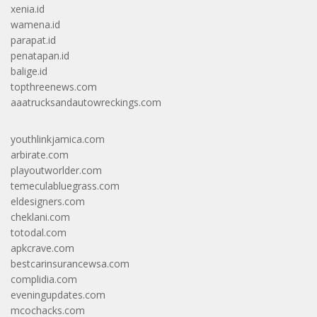
xenia.id
wamena.id
parapat.id
penatapan.id
balige.id
topthreenews.com
aaatrucksandautowreckings.com
youthlinkjamica.com
arbirate.com
playoutworlder.com
temeculabluegrass.com
eldesigners.com
cheklani.com
totodal.com
apkcrave.com
bestcarinsurancewsa.com
complidia.com
eveningupdates.com
mcochacks.com