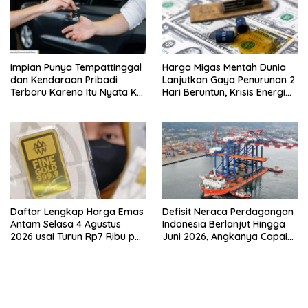
Impian Punya Tempattinggal
Harga Migas Mentah Dunia
dan Kendaraan Pribadi
Lanjutkan Gaya Penurunan 2
Terbaru Karena Itu Nyata Ke
Hari Beruntun, Krisis Energi
BRI Consumer Expo 2026
Internasional Berakhir?
PIK2!
Daftar Lengkap Harga Emas
Defisit Neraca Perdagangan
Antam Selasa 4 Agustus
Indonesia Berlanjut Hingga
2026 usai Turun Rp7 Ribu per
Juni 2026, Angkanya Capai
Gram
USD450 Juta