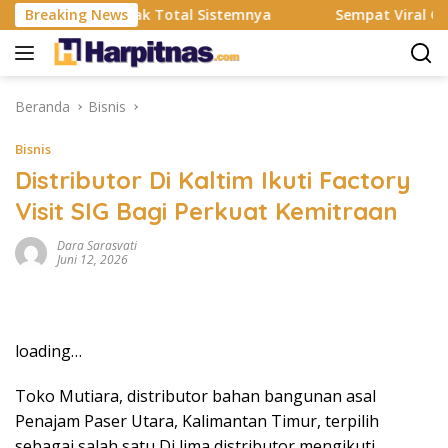
Langsung
S Resmi Rombak Total Sistemnya
Breaking News
Sempat Viral Gaya ASI 
ke
konten
Beranda
Bisnis
Bisnis
Distributor Di Kaltim Ikuti Factory
Visit SIG Bagi Perkuat Kemitraan
Dara Sarasvati
Juni 12, 2026
loading…
Toko Mutiara, distributor bahan bangunan asal
Penajam Paser Utara, Kalimantan Timur, terpilih
sebagai salah satu Di lima distributor mengikuti