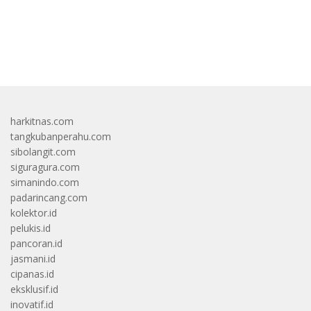
bandar besar starlight princess1000 bagi bonus
harkitnas.com
tangkubanperahu.com
sibolangit.com
siguragura.com
simanindo.com
padarincang.com
kolektor.id
pelukis.id
pancoran.id
jasmani.id
cipanas.id
eksklusif.id
inovatif.id