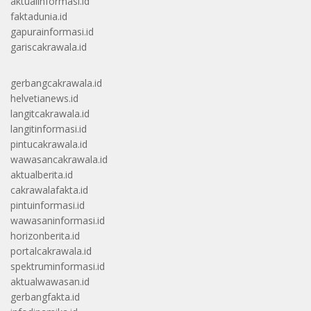
aktualinformasi.id
faktadunia.id
gapurainformasi.id
gariscakrawala.id
gerbangcakrawala.id
helvetianews.id
langitcakrawala.id
langitinformasi.id
pintucakrawala.id
wawasancakrawala.id
aktualberita.id
cakrawalafakta.id
pintuinformasi.id
wawasaninformasi.id
horizonberita.id
portalcakrawala.id
spektruminformasi.id
aktualwawasan.id
gerbangfakta.id