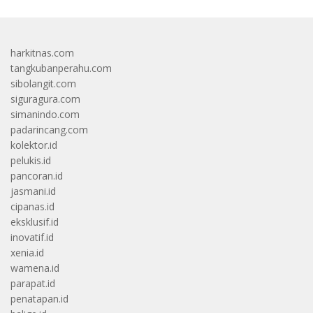
harkitnas.com
tangkubanperahu.com
sibolangit.com
siguragura.com
simanindo.com
padarincang.com
kolektor.id
pelukis.id
pancoran.id
jasmani.id
cipanas.id
eksklusif.id
inovatif.id
xenia.id
wamena.id
parapat.id
penatapan.id