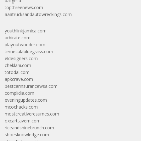
balige.id
topthreenews.com
aaatrucksandautowreckings.com
youthlinkjamica.com
arbirate.com
playoutworlder.com
temeculabluegrass.com
eldesigners.com
cheklani.com
totodal.com
apkcrave.com
bestcarinsurancewsa.com
complidia.com
eveningupdates.com
mcochacks.com
mostcreativeresumes.com
oxcarttavern.com
riceandshinebrunch.com
shoesknowledge.com