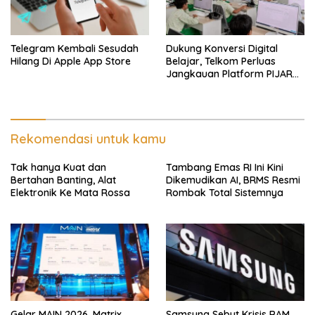
Telegram Kembali Sesudah
Dukung Konversi Digital
Hilang Di Apple App Store
Belajar, Telkom Perluas
Jangkauan Platform PIJAR
Hingga Ratusan Ribu Siswa
Rekomendasi untuk kamu
Tak hanya Kuat dan
Tambang Emas RI Ini Kini
Bertahan Banting, Alat
Dikemudikan AI, BRMS Resmi
Elektronik Ke Mata Rossa
Rombak Total Sistemnya
Gelar MAIN 2026, Matrix
Samsung Sebut Krisis RAM