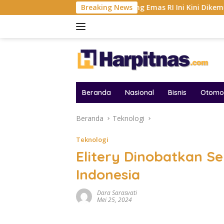
Langsung
FF 2026
Tambang Emas RI Ini Kini Dikemudikan AI, BR
Breaking News
ke
konten
Beranda
Nasional
Bisnis
Otomot
Beranda
Teknologi
Teknologi
Elitery Dinobatkan S
Indonesia
Dara Sarasvati
Mei 25, 2024