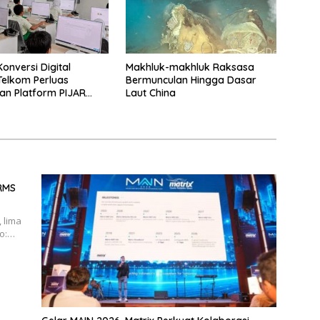
onversi Digital
Makhluk-makhluk Raksasa
 Telkom Perluas
Bermunculan Hingga Dasar
n Platform PIJAR
Laut China
atusan Ribu Siswa
BRMS
 lima
to:…