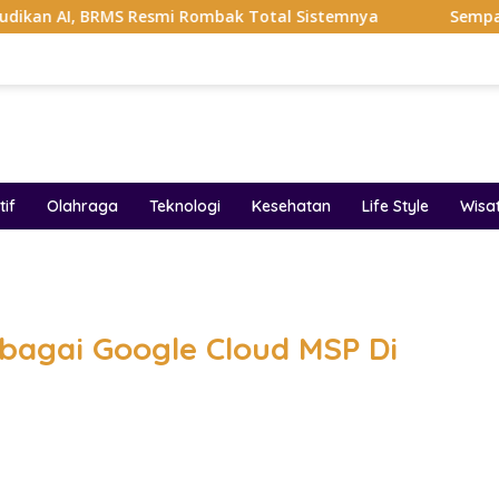
MS Resmi Rombak Total Sistemnya
Sempat Viral Gaya ASI
if
Olahraga
Teknologi
Kesehatan
Life Style
Wisa
band
ebagai Google Cloud MSP Di