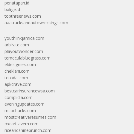
penatapan.id
balige.id
topthreenews.com
aaatrucksandautowreckings.com
youthlinkjamica.com
arbirate.com
playoutworlder.com
temeculabluegrass.com
eldesigners.com
cheklani.com
totodal.com
apkcrave.com
bestcarinsurancewsa.com
complidia.com
eveningupdates.com
mcochacks.com
mostcreativeresumes.com
oxcarttavern.com
riceandshinebrunch.com