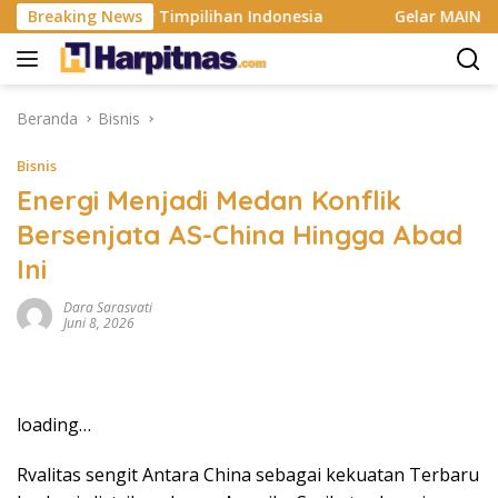
Langsung
FF dan Sindir Timpilihan Indonesia
Breaking News
Gelar MAIN 2026, Ma
ke
konten
Beranda
Bisnis
Bisnis
Energi Menjadi Medan Konflik
Bersenjata AS-China Hingga Abad
Ini
Dara Sarasvati
Juni 8, 2026
loading…
Rvalitas sengit Antara China sebagai kekuatan Terbaru