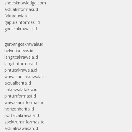
shoesknowledge.com
aktualinformasi.id
faktadunia.id
gapurainformasi.id
gariscakrawala.id
gerbangcakrawala.id
helvetianews.id
langitcakrawala.id
langitinformasi.id
pintucakrawala.id
wawasancakrawala.id
aktualberita.id
cakrawalafakta.id
pintuinformasi.id
wawasaninformasi.id
horizonberita.id
portalcakrawala.id
spektruminformasi.id
aktualwawasan.id