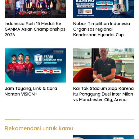
Indonesia Raih 15 Medali Ke
Nobar Timpilihan Indonesia
GAMMA Asian Championships
Organisasiregional
2026
Kendaraan Hyundai Cup
2026 Bersama VISION+ Di
Meikarta, Catat Jadwalnya!
Jam Tayang, Link & Cara
Kai Tak Stadium Siap Karena
Nonton VISION+
Itu Panggung Duel Inter Milan
vs Manchester City, Arena
Terbaik Dunia yang
Mengangkat Nama Hong
Kong
Rekomendasi untuk kamu