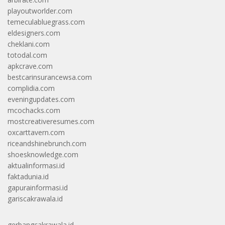
playoutworlder.com
temeculabluegrass.com
eldesigners.com
cheklani.com
totodal.com
apkcrave.com
bestcarinsurancewsa.com
complidia.com
eveningupdates.com
mcochacks.com
mostcreativeresumes.com
oxcarttavern.com
riceandshinebrunch.com
shoesknowledge.com
aktualinformasi.id
faktadunia.id
gapurainformasi.id
gariscakrawala.id
gerbangcakrawala.id