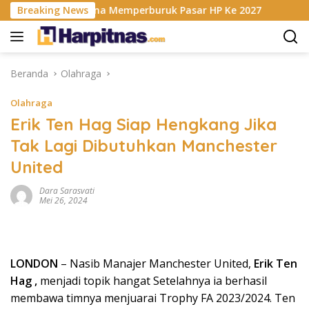
Langsung
 RAM Berencana Memperburuk Pasar HP Ke 2027
Breaking News
Dapur M
ke
konten
Beranda
Olahraga
Olahraga
Erik Ten Hag Siap Hengkang Jika
Tak Lagi Dibutuhkan Manchester
United
Dara Sarasvati
Mei 26, 2024
LONDON
– Nasib Manajer Manchester United,
Erik Ten
Hag ,
menjadi topik hangat Setelahnya ia berhasil
membawa timnya menjuarai Trophy FA 2023/2024. Ten