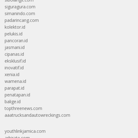
siguragura.com
simanindo.com
padarincang.com
kolektor.id
pelukis.id
pancoran.id
jasmani.id
cipanas.id
eksklusif.id
inovatif.id
xenia.id
wamena.id
parapat.id
penatapan.id
balige.id
topthreenews.com
aaatrucksandautowreckings.com
youthlinkjamica.com
arbirate.com