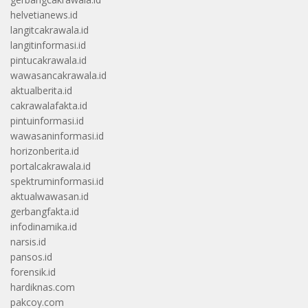
helvetianews.id
langitcakrawala.id
langitinformasi.id
pintucakrawala.id
wawasancakrawala.id
aktualberita.id
cakrawalafakta.id
pintuinformasi.id
wawasaninformasi.id
horizonberita.id
portalcakrawala.id
spektruminformasi.id
aktualwawasan.id
gerbangfakta.id
infodinamika.id
narsis.id
pansos.id
forensik.id
hardiknas.com
pakcoy.com