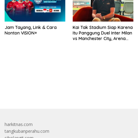
Jam Tayang, Link & Cara
Kai Tak Stadium Siap Karena
Nonton VISION+
Itu Panggung Duel Inter Milan
vs Manchester City, Arena
Terbaik Dunia yang
Mengangkat Nama Hong
Kong
bandar besar starlight princess1000 bagi bonus
harkitnas.com
tangkubanperahu.com
sibolangit.com