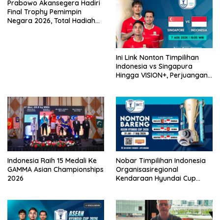
Prabowo Akansegera Hadiri
Final Trophy Pemimpin
Negara 2026, Total Hadiah
Liga Tembus Rp15,5 Miliar
Ini Link Nonton Timpilihan
Indonesia vs Singapura
Hingga VISION+, Perjuangan
Belum Usai!
Indonesia Raih 15 Medali Ke
Nobar Timpilihan Indonesia
GAMMA Asian Championships
Organisasiregional
2026
Kendaraan Hyundai Cup
2026 Bersama VISION+ Di
Meikarta, Catat Jadwalnya!