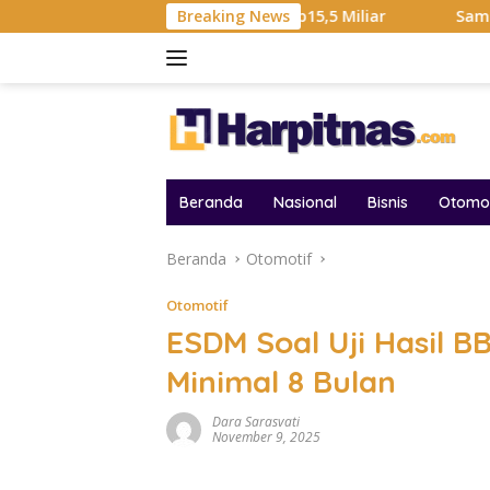
Langsung
l Hadiah Liga Tembus Rp15,5 Miliar
Breaking News
Samsung Sebut Kri
ke
konten
Beranda
Nasional
Bisnis
Otomot
Beranda
Otomotif
Otomotif
ESDM Soal Uji Hasil B
Minimal 8 Bulan
Dara Sarasvati
November 9, 2025