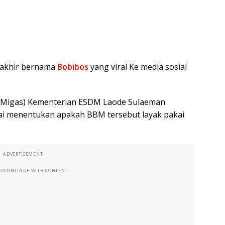
takhir bernama
Bobibos
yang viral Ke media sosial
i (Migas) Kementerian ESDM Laode Sulaeman
i menentukan apakah BBM tersebut layak pakai
ADVERTISEMENT
TO CONTINUE WITH CONTENT