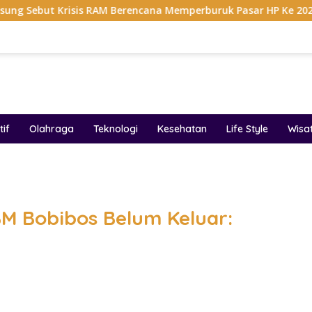
sis RAM Berencana Memperburuk Pasar HP Ke 2027
Dapu
if
Olahraga
Teknologi
Kesehatan
Life Style
Wisa
band
BM Bobibos Belum Keluar: