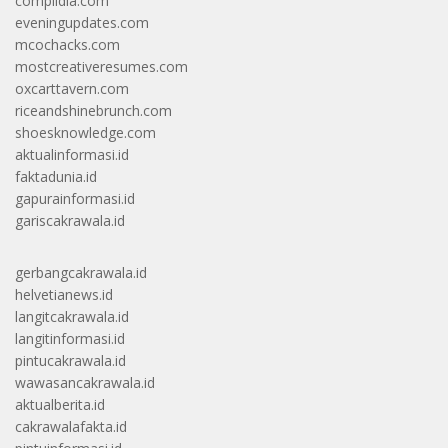
complidia.com
eveningupdates.com
mcochacks.com
mostcreativeresumes.com
oxcarttavern.com
riceandshinebrunch.com
shoesknowledge.com
aktualinformasi.id
faktadunia.id
gapurainformasi.id
gariscakrawala.id
gerbangcakrawala.id
helvetianews.id
langitcakrawala.id
langitinformasi.id
pintucakrawala.id
wawasancakrawala.id
aktualberita.id
cakrawalafakta.id