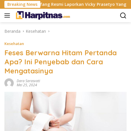
Langsung
Breaking News
Fangfang Resmi Laporkan Vicky Prasetyo Yang Berhubung
ke
konten
Beranda
Kesehatan
Kesehatan
Feses Berwarna Hitam Pertanda
Apa? Ini Penyebab dan Cara
Mengatasinya
Dara Sarasvati
Mei 25, 2024