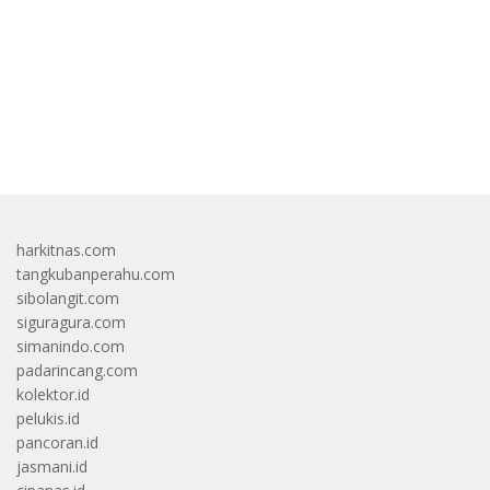
bandar besar starlight princess1000 bagi bonus
harkitnas.com
tangkubanperahu.com
sibolangit.com
siguragura.com
simanindo.com
padarincang.com
kolektor.id
pelukis.id
pancoran.id
jasmani.id