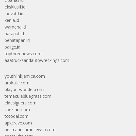
cipanas.id
eksklusif.id
inovatif.id
xenia.id
wamena.id
parapat.id
penatapan.id
balige.id
topthreenews.com
aaatrucksandautowreckings.com
youthlinkjamica.com
arbirate.com
playoutworlder.com
temeculabluegrass.com
eldesigners.com
cheklani.com
totodal.com
apkcrave.com
bestcarinsurancewsa.com