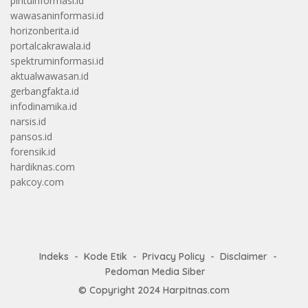
pintuinformasi.id
wawasaninformasi.id
horizonberita.id
portalcakrawala.id
spektruminformasi.id
aktualwawasan.id
gerbangfakta.id
infodinamika.id
narsis.id
pansos.id
forensik.id
hardiknas.com
pakcoy.com
Indeks
Kode Etik
Privacy Policy
Disclaimer
Pedoman Media Siber
© Copyright 2024
Harpitnas.com