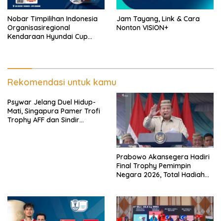
Nobar Timpilihan Indonesia
Jam Tayang, Link & Cara
Organisasiregional
Nonton VISION+
Kendaraan Hyundai Cup
2026 Bersama VISION+ Di
Meikarta, Catat Jadwalnya!
Rekomendasi untuk kamu
Psywar Jelang Duel Hidup-
Mati, Singapura Pamer Trofi
Trophy AFF dan Sindir
Timpilihan Indonesia
Prabowo Akansegera Hadiri
Final Trophy Pemimpin
Negara 2026, Total Hadiah
Liga Tembus Rp15,5 Miliar