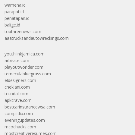
wamena.id
parapat.id
penatapan.id
balige.id
topthreenews.com
aaatrucksandautowreckings.com
youthlinkjamica.com
arbirate.com
playoutworlder.com
temeculabluegrass.com
eldesigners.com
cheklani.com
totodal.com
apkcrave.com
bestcarinsurancewsa.com
complidia.com
eveningupdates.com
mcochacks.com
mostcreativeresumes.com