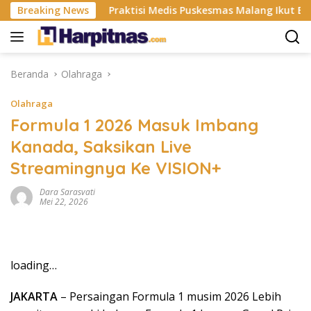
Langsung
tri ISP
Breaking News
Praktisi Medis Puskesmas Malang Ikut Ejek Pas
ke
konten
Beranda
Olahraga
Olahraga
Formula 1 2026 Masuk Imbang
Kanada, Saksikan Live
Streamingnya Ke VISION+
Dara Sarasvati
Mei 22, 2026
loading…
JAKARTA
– Persaingan Formula 1 musim 2026 Lebih