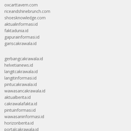
oxcarttavern.com
riceandshinebrunch.com
shoesknowledge.com
aktualinformasi.id
faktadunia.id
gapurainformasi.id
gariscakrawala.id
gerbangcakrawala.id
helvetianews.id
langitcakrawala.id
langitinformasi.id
pintucakrawala.id
wawasancakrawala.id
aktualberita.id
cakrawalafakta.id
pintuinformasi.id
wawasaninformasi.id
horizonberita.id
portalcakrawala.id