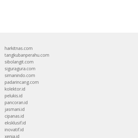
bandar besar starlight princess1000 bagi bonus
harkitnas.com
tangkubanperahu.com
sibolangit.com
siguragura.com
simanindo.com
padarincang.com
kolektor.id
pelukis.id
pancoran.id
jasmani.id
cipanas.id
eksklusif.id
inovatif.id
xenia.id