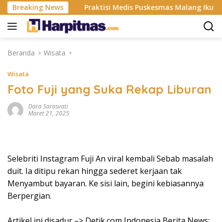
Langsung
dustri ISP
Breaking News
Praktisi Medis Puskesmas Malang Ikut Ejek P
ke
konten
Beranda
Wisata
Wisata
Foto Fuji yang Suka Rekap Liburan
Dara Sarasvati
Maret 21, 2025
Selebriti Instagram Fuji An viral kembali Sebab masalah
duit. Ia ditipu rekan hingga sederet kerjaan tak
Menyambut bayaran. Ke sisi lain, begini kebiasannya
Berpergian.
Artikel ini disadur –> Detik.com Indonesia Berita News: