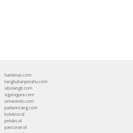
bandar besar starlight princess1000 bagi bonus
harkitnas.com
tangkubanperahu.com
sibolangit.com
siguragura.com
simanindo.com
padarincang.com
kolektor.id
pelukis.id
pancoran.id