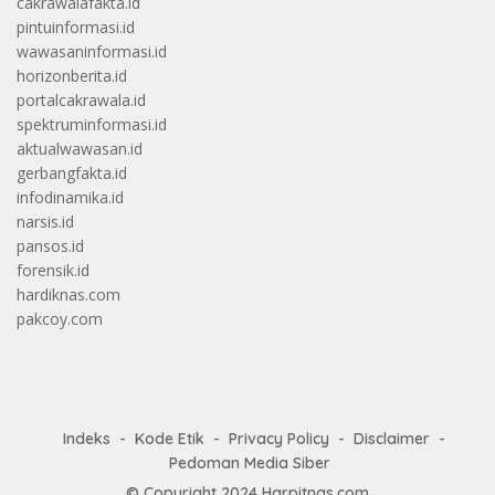
cakrawalafakta.id
pintuinformasi.id
wawasaninformasi.id
horizonberita.id
portalcakrawala.id
spektruminformasi.id
aktualwawasan.id
gerbangfakta.id
infodinamika.id
narsis.id
pansos.id
forensik.id
hardiknas.com
pakcoy.com
Indeks
Kode Etik
Privacy Policy
Disclaimer
Pedoman Media Siber
© Copyright 2024
Harpitnas.com