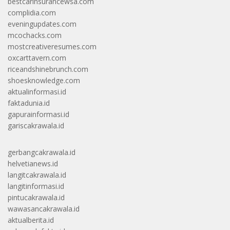
bestcarinsurancewsa.com
complidia.com
eveningupdates.com
mcochacks.com
mostcreativeresumes.com
oxcarttavern.com
riceandshinebrunch.com
shoesknowledge.com
aktualinformasi.id
faktadunia.id
gapurainformasi.id
gariscakrawala.id
gerbangcakrawala.id
helvetianews.id
langitcakrawala.id
langitinformasi.id
pintucakrawala.id
wawasancakrawala.id
aktualberita.id