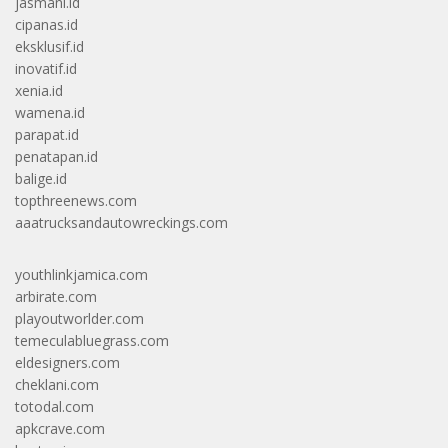
jasmani.id
cipanas.id
eksklusif.id
inovatif.id
xenia.id
wamena.id
parapat.id
penatapan.id
balige.id
topthreenews.com
aaatrucksandautowreckings.com
youthlinkjamica.com
arbirate.com
playoutworlder.com
temeculabluegrass.com
eldesigners.com
cheklani.com
totodal.com
apkcrave.com