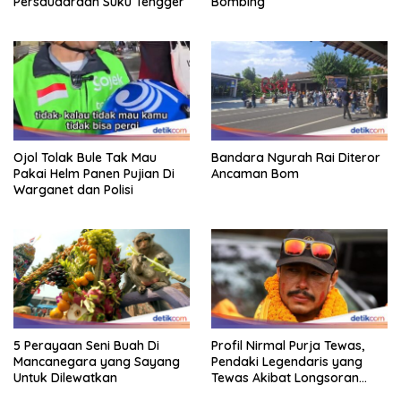
Persaudaraan Suku Tengger
Bombing
Ojol Tolak Bule Tak Mau
Bandara Ngurah Rai Diteror
Pakai Helm Panen Pujian Di
Ancaman Bom
Warganet dan Polisi
5 Perayaan Seni Buah Di
Profil Nirmal Purja Tewas,
Mancanegara yang Sayang
Pendaki Legendaris yang
Untuk Dilewatkan
Tewas Akibat Longsoran
Salju