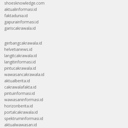
shoesknowledge.com
aktualinformasi.id
faktadunia.id
gapurainformasi.id
gariscakrawala.id
gerbangcakrawala.id
helvetianews.id
langitcakrawala.id
langitinformasi.id
pintucakrawala.id
wawasancakrawala.id
aktualberita.id
cakrawalafakta.id
pintuinformasi.id
wawasaninformasi.id
horizonberita.id
portalcakrawala.id
spektruminformasi.id
aktualwawasan.id