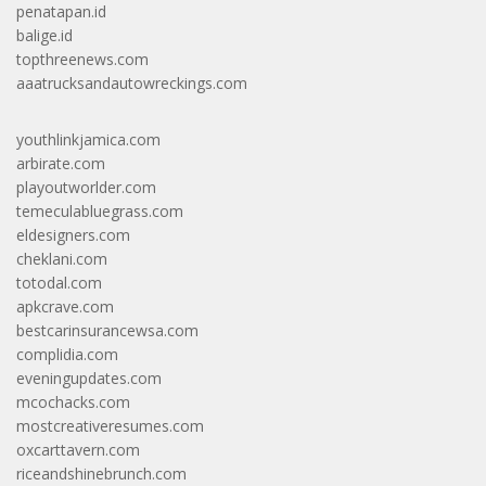
penatapan.id
balige.id
topthreenews.com
aaatrucksandautowreckings.com
youthlinkjamica.com
arbirate.com
playoutworlder.com
temeculabluegrass.com
eldesigners.com
cheklani.com
totodal.com
apkcrave.com
bestcarinsurancewsa.com
complidia.com
eveningupdates.com
mcochacks.com
mostcreativeresumes.com
oxcarttavern.com
riceandshinebrunch.com