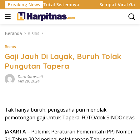
Langsung
esmi Rombak Total Sistemnya
Breaking News
Sempat Viral Gaya ASI Bub
ke
konten
Beranda
Bisnis
Bisnis
Gaji Jauh Di Layak, Buruh Tolak
Pungutan Tapera
Dara Sarasvati
Mei 28, 2024
Tak hanya buruh, pengusaha pun menolak
pemotongan gaji Untuk Tapera. FOTO/dok.SINDOnews
JAKARTA
– Polemik Peraturan Pemerintah (PP) Nomor
21 Tahun 2024 perihal pelaksanaan Tabungan