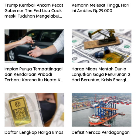
Trump Kembali Ancam Pecat
Kemarin Melesat Tinggi, Hari
Gubernur The Fed Lisa Cook
Ini Ambles Rp29.000
meski Tuduhan Mengelabui
Orang Lain KPR Tak Terbukti
Impian Punya Tempattinggal
Harga Migas Mentah Dunia
dan Kendaraan Pribadi
Lanjutkan Gaya Penurunan 2
Terbaru Karena Itu Nyata Ke
Hari Beruntun, Krisis Energi
BRI Consumer Expo 2026
Internasional Berakhir?
PIK2!
Daftar Lengkap Harga Emas
Defisit Neraca Perdagangan