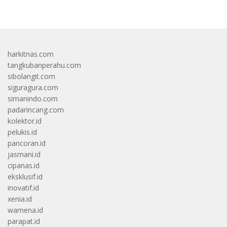
harkitnas.com
tangkubanperahu.com
sibolangit.com
siguragura.com
simanindo.com
padarincang.com
kolektor.id
pelukis.id
pancoran.id
jasmani.id
cipanas.id
eksklusif.id
inovatif.id
xenia.id
wamena.id
parapat.id