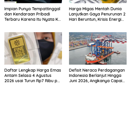
Impian Punya Tempattinggal
Harga Migas Mentah Dunia
dan Kendaraan Pribadi
Lanjutkan Gaya Penurunan 2
Terbaru Karena Itu Nyata Ke
Hari Beruntun, Krisis Energi
BRI Consumer Expo 2026
Internasional Berakhir?
PIK2!
Daftar Lengkap Harga Emas
Defisit Neraca Perdagangan
Antam Selasa 4 Agustus
Indonesia Berlanjut Hingga
2026 usai Turun Rp7 Ribu per
Juni 2026, Angkanya Capai
Gram
USD450 Juta
bandar besar starlight princess1000 bagi bonus