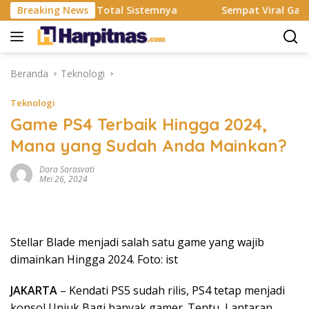
Langsung
Resmi Rombak Total Sistemnya
Breaking News
Sempat Viral Gaya ASI Bu
ke
konten
Beranda
Teknologi
Teknologi
Game PS4 Terbaik Hingga 2024,
Mana yang Sudah Anda Mainkan?
Dara Sarasvati
Mei 26, 2024
Stellar Blade menjadi salah satu game yang wajib
dimainkan Hingga 2024. Foto: ist
JAKARTA
– Kendati PS5 sudah rilis, PS4 tetap menjadi
konsol Unjuk Bagi banyak gamer. Tentu, Lantaran