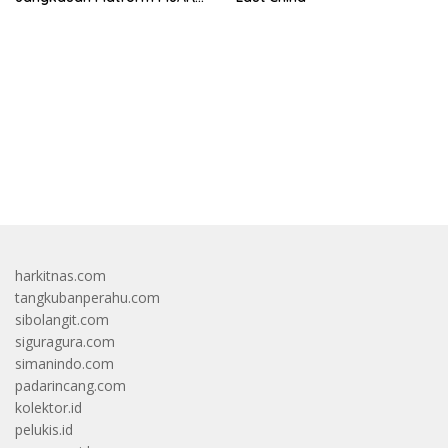
Hingga Ratusan Ribu Siswa
bandar besar starlight princess1000 bagi bonus
harkitnas.com
tangkubanperahu.com
sibolangit.com
siguragura.com
simanindo.com
padarincang.com
kolektor.id
pelukis.id