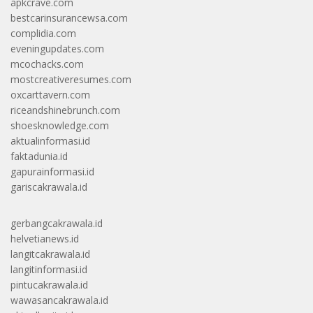
apkcrave.com
bestcarinsurancewsa.com
complidia.com
eveningupdates.com
mcochacks.com
mostcreativeresumes.com
oxcarttavern.com
riceandshinebrunch.com
shoesknowledge.com
aktualinformasi.id
faktadunia.id
gapurainformasi.id
gariscakrawala.id
gerbangcakrawala.id
helvetianews.id
langitcakrawala.id
langitinformasi.id
pintucakrawala.id
wawasancakrawala.id