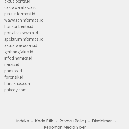
aktualberita.id
cakrawalafakta.id
pintuinformasi.id
wawasaninformasi.id
horizonberita.id
portalcakrawala.id
spektruminformasi.id
aktualwawasan.id
gerbangfakta.id
infodinamika.id
narsis.id
pansos.id
forensik.id
hardiknas.com
pakcoy.com
Indeks
Kode Etik
Privacy Policy
Disclaimer
Pedoman Media Siber