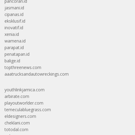
pancoran.id
jasmani.id
cipanas.id
eksklusif.id
inovatif.id
xenia.id
wamena.id
parapat.id
penatapan.id
balige.id
topthreenews.com
aaatrucksandautowreckings.com
youthlinkjamica.com
arbirate.com
playoutworlder.com
temeculabluegrass.com
eldesigners.com
cheklani.com
totodal.com