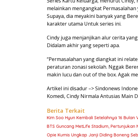
Series Kartu Keluarga, menurut Cindy,
melainkan mengangkat Permasalahan y
Supaya, dia meyakini banyak yang Bere
karakter utama Untuk series ini.
Cindy juga menjanjikan alur cerita ya
Didalam akhir yang seperti apa.
“Permasalahan yang diangkat ini relate
peraturan zonasi sekolah. Nggak Bere
makin lucu dan out of the box. Agak m
Artikel ini disadur –> Sindonews Indo
Komedi, Cindy Nirmala Antusias Main Di
Berita Terkait
Kim Soo Hyun Kembali Setelahnya 16 Bulan 
BTS Guncang MetLife Stadium, Pertunjukan 
Opie Kumis Ungkap Janji Diding Boneng Se