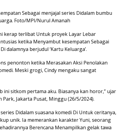
sempatan Sebagai menjajal series Didalam bumbu
luarga. Foto/MPI/Nurul Amanah
i kerap terlibat Untuk proyek Layar Lebar
a antusias ketika Menyambut kesempatan Sebagai
i dalamnya berjudul ‘Kartu Keluarga’.
ons penonton ketika Merasakan Aksi Penolakan
omedi. Meski grogi, Cindy mengaku sangat
b ini sitkom pertama aku. Biasanya kan horor,” ujar
 Park, Jakarta Pusat, Minggu (26/5/2024).
series Didalam suasana komedi Di Untuk ceritanya,
kup unik. Ia memerankan karakter Yuni, seorang
an kehadirannya Berencana Menampilkan gelak tawa