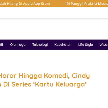
ple App Store
IDI Panggil Praktisi Medis Diduga Hina P
if
Olahraga
Teknologi
Kesehatan
Life Style
Wisa
band
Horor Hingga Komedi, Cindy
 Di Series ‘Kartu Keluarga’