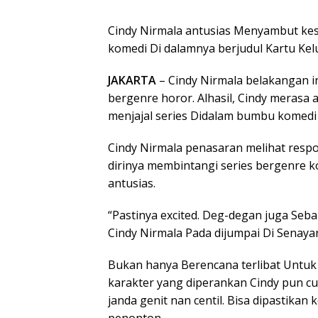
Cindy Nirmala antusias Menyambut ke
komedi Di dalamnya berjudul Kartu Ke
JAKARTA
– Cindy Nirmala belakangan in
bergenre horor. Alhasil, Cindy meras
menjajal series Didalam bumbu komedi D
Cindy Nirmala penasaran melihat resp
dirinya membintangi series bergenre k
antusias.
“Pastinya excited. Deg-degan juga Seba
Cindy Nirmala Pada dijumpai Di Senayan
Bukan hanya Berencana terlibat Untuk 
karakter yang diperankan Cindy pun cu
janda genit nan centil. Bisa dipastik