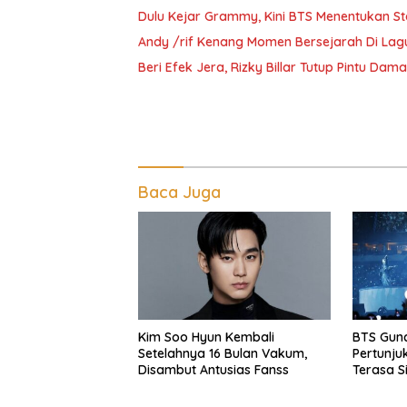
Dulu Kejar Grammy, Kini BTS Menentukan St
Andy /rif Kenang Momen Bersejarah Di Lagu
Beri Efek Jera, Rizky Billar Tutup Pintu Dam
Baca Juga
Kim Soo Hyun Kembali
BTS Gunc
Setelahnya 16 Bulan Vakum,
Pertunju
Disambut Antusias Fanss
Terasa S