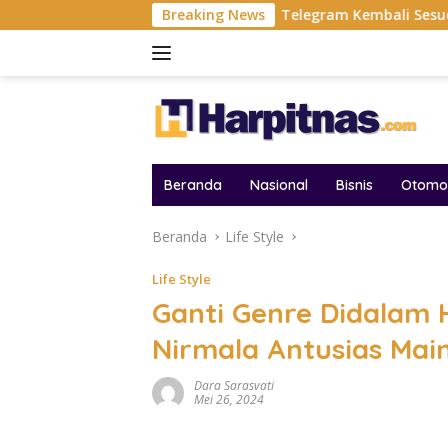
Langsung
gan Belum Usai!
Breaking News
Telegram Kembali Sesudah Hilang Di Ap
ke
konten
Beranda
Nasional
Bisnis
Otomot
Beranda
Life Style
Life Style
Ganti Genre Didalam 
Nirmala Antusias Main
Dara Sarasvati
Mei 26, 2024