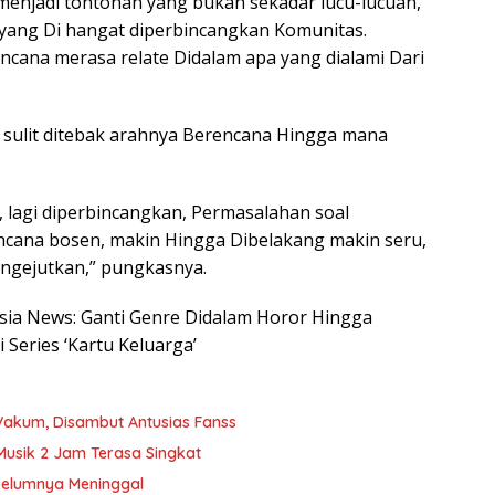
 menjadi tontonan yang bukan sekadar lucu-lucuan,
ang Di hangat diperbincangkan Komunitas.
ncana merasa relate Didalam apa yang dialami Dari
ng sulit ditebak arahnya Berencana Hingga mana
, lagi diperbincangkan, Permasalahan soal
ncana bosen, makin Hingga Dibelakang makin seru,
engejutkan,” pungkasnya.
nesia News: Ganti Genre Didalam Horor Hingga
 Series ‘Kartu Keluarga’
Vakum, Disambut Antusias Fanss
Musik 2 Jam Terasa Singkat
belumnya Meninggal