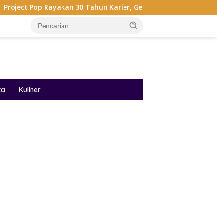
yakan 30 Tahun Karier, Gelar Pertunjukan Musik Penuh Nostalgi
ta
Kuliner
ar
r
ight
cess100
gi
s