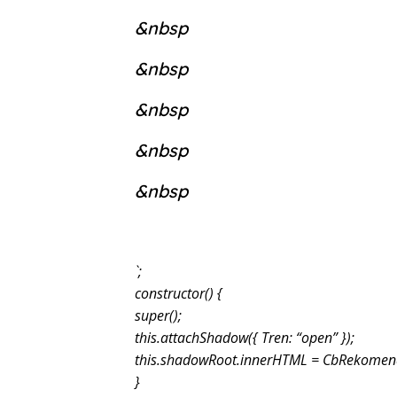
&nbsp
&nbsp
&nbsp
&nbsp
&nbsp
`;
constructor() {
super();
this.attachShadow({ Tren: “open” });
this.shadowRoot.innerHTML = CbRekomend
}