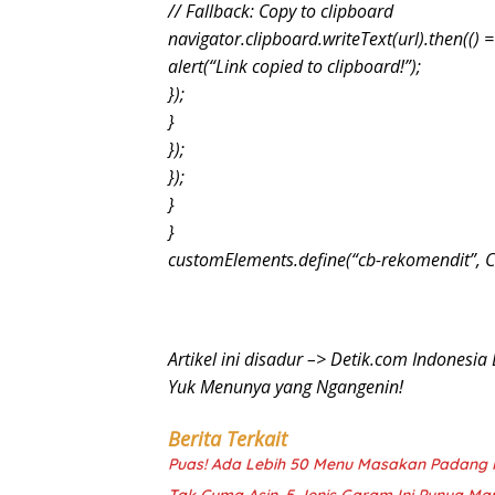
// Fallback: Copy to clipboard
navigator.clipboard.writeText(url).then(() =
alert(“Link copied to clipboard!”);
});
}
});
});
}
}
customElements.define(“cb-rekomendit”, 
Artikel ini disadur –> Detik.com Indonesia 
Yuk Menunya yang Ngangenin!
Berita Terkait
Puas! Ada Lebih 50 Menu Masakan Padang H
Tak Cuma Asin, 5 Jenis Garam Ini Punya M