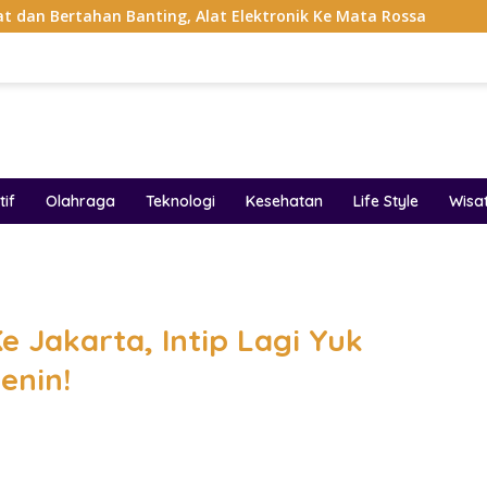
Banting, Alat Elektronik Ke Mata Rossa
Project Pop Ra
if
Olahraga
Teknologi
Kesehatan
Life Style
Wisa
band
e Jakarta, Intip Lagi Yuk
besa
starl
enin!
prin
0 ba
bonu