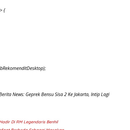
> {
CbRekomenditDesktop);
Berita News: Geprek Bensu Sisa 2 Ke Jakarta, Intip Lagi
adir Di RM Legendaris Benhil
anfaat Berbeda Sebagai Masakan