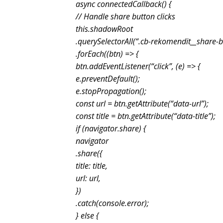
async connectedCallback() {
// Handle share button clicks
this.shadowRoot
.querySelectorAll(“.cb-rekomendit__share-b
.forEach((btn) => {
btn.addEventListener(“click”, (e) => {
e.preventDefault();
e.stopPropagation();
const url = btn.getAttribute(“data-url”);
const title = btn.getAttribute(“data-title”);
if (navigator.share) {
navigator
.share({
title: title,
url: url,
})
.catch(console.error);
} else {