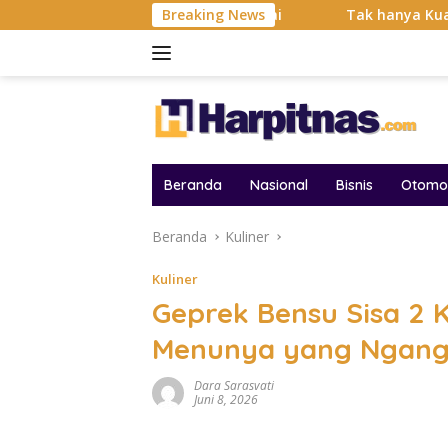
Langsung
si Balas Dendam Dimulai
Breaking News
Tak hanya Kuat dan Bertahan 
ke
konten
Beranda
Nasional
Bisnis
Otomot
Beranda
Kuliner
Kuliner
Geprek Bensu Sisa 2 K
Menunya yang Ngang
Dara Sarasvati
Juni 8, 2026