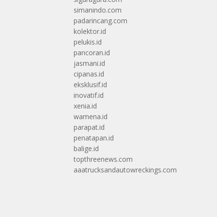
simanindo.com
padarincang.com
kolektor.id
pelukis.id
pancoran.id
jasmani.id
cipanas.id
eksklusif.id
inovatif.id
xenia.id
wamena.id
parapat.id
penatapan.id
balige.id
topthreenews.com
aaatrucksandautowreckings.com