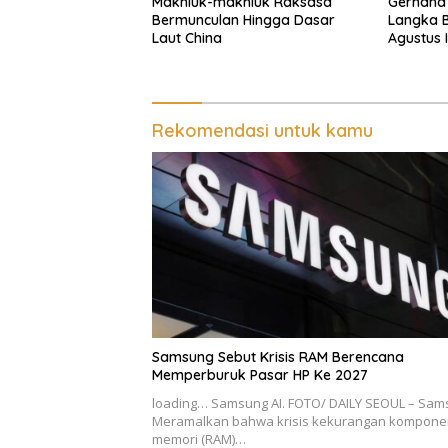
Makhluk-makhluk Raksasa
Gerhana 
Bermunculan Hingga Dasar
Langka B
Laut China
Agustus I
Rekomendasi untuk kamu
Samsung Sebut Krisis RAM Berencana
Memperburuk Pasar HP Ke 2027
loading… Samsung AI. FOTO/ DAILY SEOUL – Sa
Meramalkan bahwa krisis kekurangan kompone
memori (RAM)…