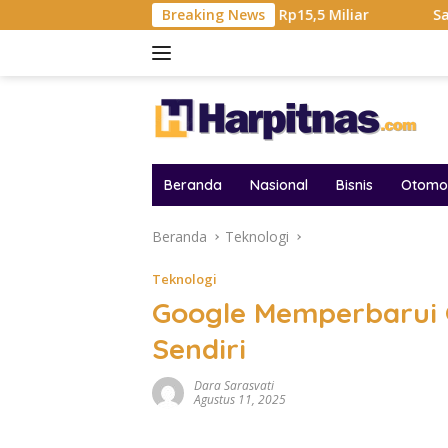
Langsung
otal Hadiah Liga Tembus Rp15,5 Miliar
Breaking News
Samsung Sebut 
ke
konten
Beranda
Nasional
Bisnis
Otomot
Beranda
Teknologi
Teknologi
Google Memperbarui 
Sendiri
Dara Sarasvati
Agustus 11, 2025