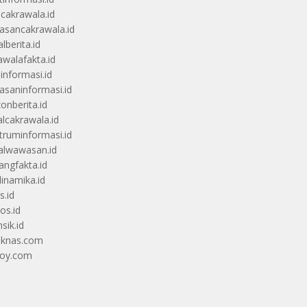
ucakrawala.id
sancakrawala.id
lberita.id
awalafakta.id
uinformasi.id
saninformasi.id
zonberita.id
alcakrawala.id
truminformasi.id
alwawasan.id
angfakta.id
dinamika.id
s.id
os.id
sik.id
iknas.com
coy.com