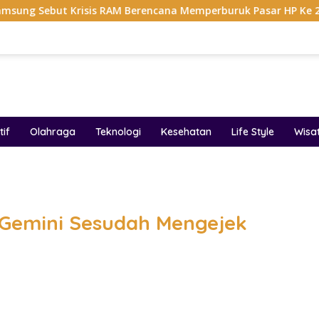
Krisis RAM Berencana Memperburuk Pasar HP Ke 2027
D
if
Olahraga
Teknologi
Kesehatan
Life Style
Wisa
band
Gemini Sesudah Mengejek