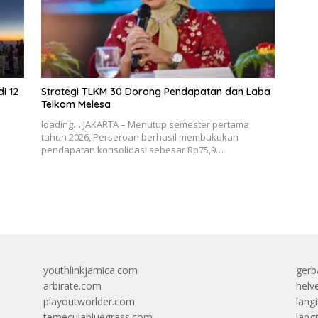
i 12
Strategi TLKM 30 Dorong Pendapatan dan Laba
Telkom Melesa
loading… JAKARTA – Menutup semester pertama
tahun 2026, Perseroan berhasil membukukan
pendapatan konsolidasi sebesar Rp75,9…
youthlinkjamica.com
gerb
arbirate.com
helv
playoutworlder.com
lang
temeculabluegrass.com
langi