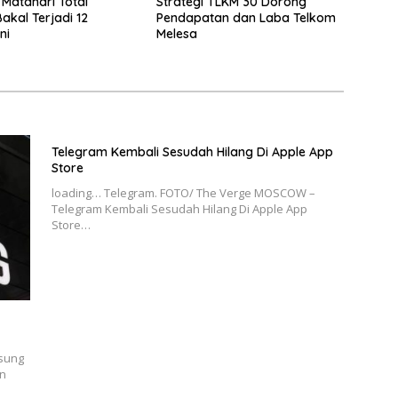
Matahari Total
Strategi TLKM 30 Dorong
akal Terjadi 12
Pendapatan dan Laba Telkom
ni
Melesa
Telegram Kembali Sesudah Hilang Di Apple App
Store
loading… Telegram. FOTO/ The Verge MOSCOW –
Telegram Kembali Sesudah Hilang Di Apple App
Store…
msung
n