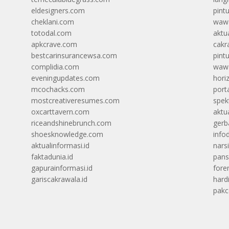
eldesigners.com
pint
cheklani.com
wawa
totodal.com
aktua
apkcrave.com
cakr
bestcarinsurancewsa.com
pint
complidia.com
wawa
eveningupdates.com
hori
mcochacks.com
port
mostcreativeresumes.com
spek
oxcarttavern.com
aktu
riceandshinebrunch.com
gerb
shoesknowledge.com
info
aktualinformasi.id
narsi
faktadunia.id
pans
gapurainformasi.id
foren
gariscakrawala.id
hard
pak