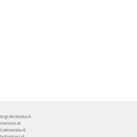
angcakrawala.id
etianews.id
itcakrawala.id
tinformasi.id