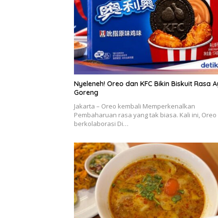
Nyeleneh! Oreo dan KFC Bikin Biskuit Rasa 
Goreng
Jakarta – Oreo kembali Memperkenalkan
Pembaharuan rasa yang tak biasa. Kali ini, Oreo
berkolaborasi Di…