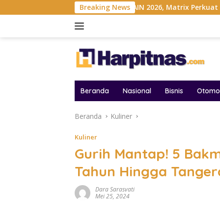
Langsung
ndonesia
Gelar MAIN 2026, Matrix Perkuat Kolaborasi Ind
Breaking News
ke
konten
Beranda
Nasional
Bisnis
Otomot
Beranda
Kuliner
Kuliner
Gurih Mantap! 5 Bakm
Tahun Hingga Tange
Dara Sarasvati
Mei 25, 2024