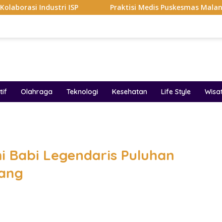
ustri ISP
Praktisi Medis Puskesmas Malang Ikut Ejek P
if
Olahraga
Teknologi
Kesehatan
Life Style
Wisa
band
i Babi Legendaris Puluhan
rang