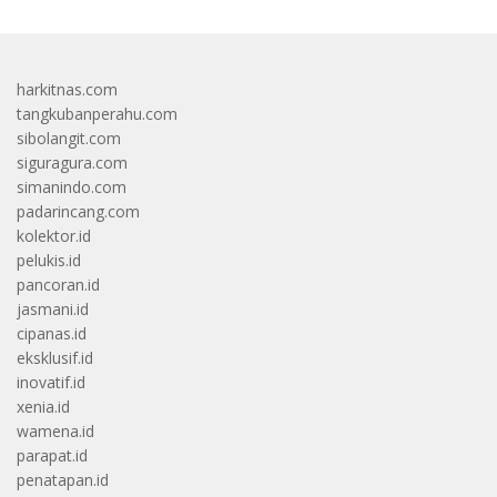
harkitnas.com
tangkubanperahu.com
sibolangit.com
siguragura.com
simanindo.com
padarincang.com
kolektor.id
pelukis.id
pancoran.id
jasmani.id
cipanas.id
eksklusif.id
inovatif.id
xenia.id
wamena.id
parapat.id
penatapan.id