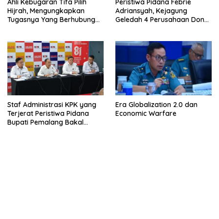
Ahli Kebugaran Tifa Pilih
Peristiwa Pidana Febrie
Hijrah, Mengungkapkan
Adriansyah, Kejagung
Tugasnya Yang Berhubungan
Geledah 4 Perusahaan Don
Di Ijazah Jokowi Sudah
Ritto yang Diduga Dari
Cukup
Sebab Itu Tempat Cuci Uang
Staf Administrasi KPK yang
Era Globalization 2.0 dan
Terjerat Peristiwa Pidana
Economic Warfare
Bupati Pemalang Bakal
Diperiksa Dewas
bandar besar starlight princess1000 bagi bonus