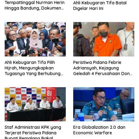
Tempattinggal Nurman Herin
Ahli Kebugaran Tifa Batal
Hingga Bandung, Dokumen
Digelar Hari Ini
Penting Peristiwa Pidana
Febrie Adriansyah Disita
Ahli Kebugaran Tifa Pilih
Peristiwa Pidana Febrie
Hijrah, Mengungkapkan
Adriansyah, Kejagung
Tugasnya Yang Berhubungan
Geledah 4 Perusahaan Don
Di Ijazah Jokowi Sudah
Ritto yang Diduga Dari
Cukup
Sebab Itu Tempat Cuci Uang
Staf Administrasi KPK yang
Era Globalization 2.0 dan
Terjerat Peristiwa Pidana
Economic Warfare
Bupati Pemalang Bakal