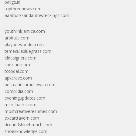
balige.id
topthreenews.com
aaatrucksandautowreckings.com
youthlinkjamica.com
arbirate.com
playoutworlder.com
temeculabluegrass.com
eldesigners.com
cheklani.com
totodal.com
apkcrave.com
bestcarinsurancewsa.com
complidia.com
eveningupdates.com
mcochacks.com
mostcreativeresumes.com
oxcarttavern.com
riceandshinebrunch.com
shoesknowledge.com