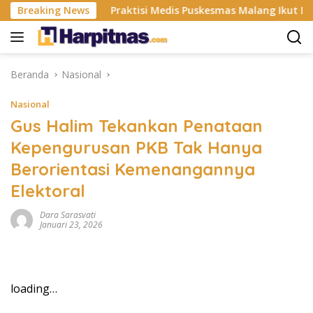
Langsung
tri ISP
Breaking News
Praktisi Medis Puskesmas Malang Ikut Ejek Pas
ke
konten
Beranda
Nasional
Nasional
Gus Halim Tekankan Penataan
Kepengurusan PKB Tak Hanya
Berorientasi Kemenangannya
Elektoral
Dara Sarasvati
Januari 23, 2026
loading…