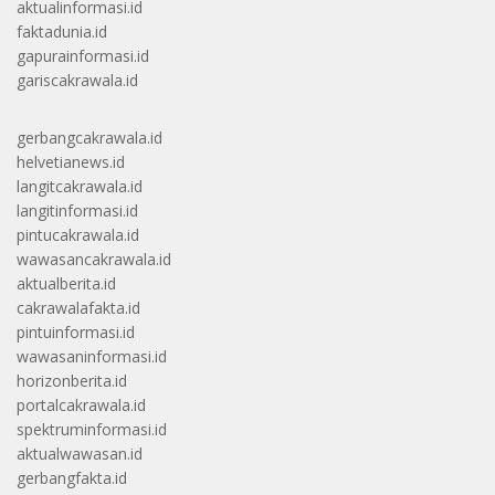
aktualinformasi.id
faktadunia.id
gapurainformasi.id
gariscakrawala.id
gerbangcakrawala.id
helvetianews.id
langitcakrawala.id
langitinformasi.id
pintucakrawala.id
wawasancakrawala.id
aktualberita.id
cakrawalafakta.id
pintuinformasi.id
wawasaninformasi.id
horizonberita.id
portalcakrawala.id
spektruminformasi.id
aktualwawasan.id
gerbangfakta.id