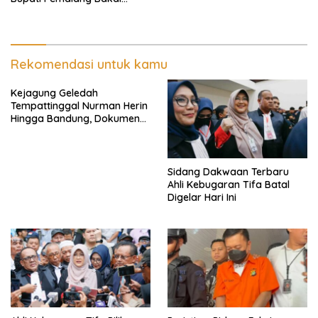
Diperiksa Dewas
Rekomendasi untuk kamu
Kejagung Geledah
Tempattinggal Nurman Herin
Hingga Bandung, Dokumen
Penting Peristiwa Pidana
Febrie Adriansyah Disita
Sidang Dakwaan Terbaru
Ahli Kebugaran Tifa Batal
Digelar Hari Ini