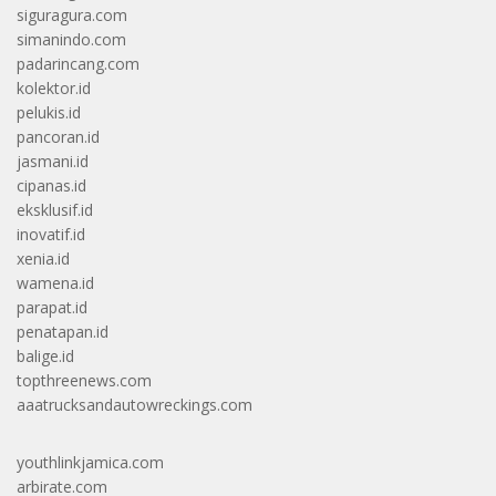
siguragura.com
simanindo.com
padarincang.com
kolektor.id
pelukis.id
pancoran.id
jasmani.id
cipanas.id
eksklusif.id
inovatif.id
xenia.id
wamena.id
parapat.id
penatapan.id
balige.id
topthreenews.com
aaatrucksandautowreckings.com
youthlinkjamica.com
arbirate.com