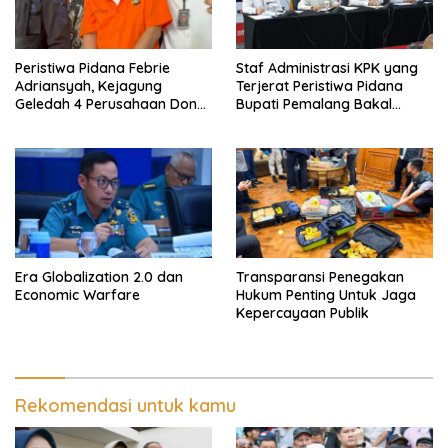
Peristiwa Pidana Febrie
Staf Administrasi KPK yang
Adriansyah, Kejagung
Terjerat Peristiwa Pidana
Geledah 4 Perusahaan Don
Bupati Pemalang Bakal
Ritto yang Diduga Dari
Diperiksa Dewas
Sebab Itu Tempat Cuci Uang
Era Globalization 2.0 dan
Transparansi Penegakan
Economic Warfare
Hukum Penting Untuk Jaga
Kepercayaan Publik
Rekomendasi untuk kamu