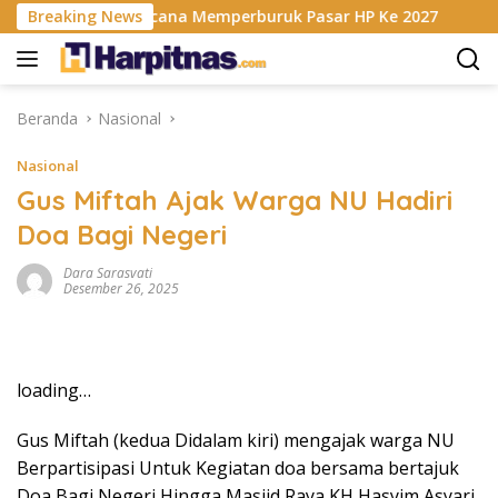
Langsung
sis RAM Berencana Memperburuk Pasar HP Ke 2027
Breaking News
Dapu
ke
konten
Beranda
Nasional
Nasional
Gus Miftah Ajak Warga NU Hadiri
Doa Bagi Negeri
Dara Sarasvati
Desember 26, 2025
loading…
Gus Miftah (kedua Didalam kiri) mengajak warga NU
Berpartisipasi Untuk Kegiatan doa bersama bertajuk
Doa Bagi Negeri Hingga Masjid Raya KH Hasyim Asyari,