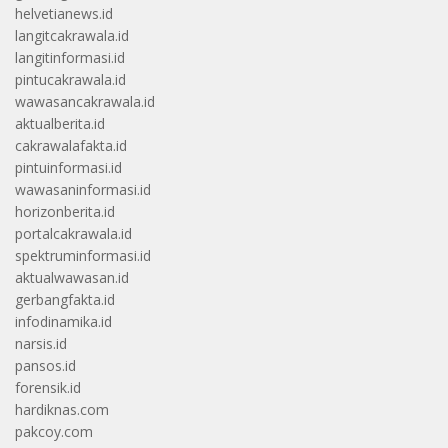
helvetianews.id
langitcakrawala.id
langitinformasi.id
pintucakrawala.id
wawasancakrawala.id
aktualberita.id
cakrawalafakta.id
pintuinformasi.id
wawasaninformasi.id
horizonberita.id
portalcakrawala.id
spektruminformasi.id
aktualwawasan.id
gerbangfakta.id
infodinamika.id
narsis.id
pansos.id
forensik.id
hardiknas.com
pakcoy.com