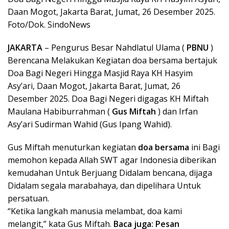
Daan Mogot, Jakarta Barat, Jumat, 26 Desember 2025.
Foto/Dok. SindoNews
JAKARTA
– Pengurus Besar Nahdlatul Ulama (
PBNU
)
Berencana Melakukan Kegiatan doa bersama bertajuk
Doa Bagi Negeri Hingga Masjid Raya KH Hasyim
Asy’ari, Daan Mogot, Jakarta Barat, Jumat, 26
Desember 2025. Doa Bagi Negeri digagas KH Miftah
Maulana Habiburrahman (
Gus Miftah
) dan Irfan
Asy’ari Sudirman Wahid (Gus Ipang Wahid).
Gus Miftah menuturkan kegiatan
doa bersama
ini Bagi
memohon kepada Allah SWT agar Indonesia diberikan
kemudahan Untuk Berjuang Didalam bencana, dijaga
Didalam segala marabahaya, dan dipelihara Untuk
persatuan.
“Ketika langkah manusia melambat, doa kami
melangit,” kata Gus Miftah.
Baca juga:
Pesan