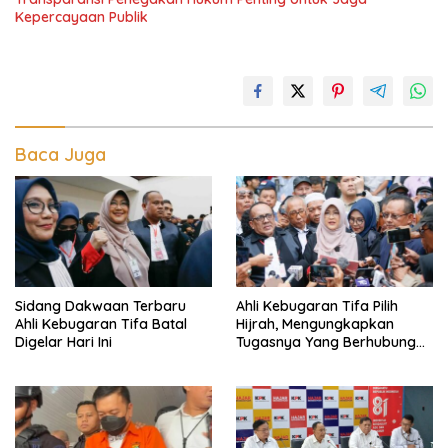
Kepercayaan Publik
Baca Juga
Sidang Dakwaan Terbaru
Ahli Kebugaran Tifa Pilih
Ahli Kebugaran Tifa Batal
Hijrah, Mengungkapkan
Digelar Hari Ini
Tugasnya Yang Berhubungan
Di Ijazah Jokowi Sudah
Cukup