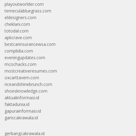
playoutworlder.com
temeculabluegrass.com
eldesigners.com
cheklani.com
totodal.com
apkcrave.com
bestcarinsurancewsa.com
complidia.com
eveningupdates.com
mcochacks.com
mostcreativeresumes.com
oxcarttavern.com
riceandshinebrunch.com
shoesknowledge.com
aktualinformasi.id
faktadunia.id
gapurainformasi.id
gariscakrawala.id
gerbangcakrawala.id