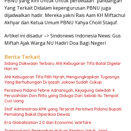
PBNU yang kini Untuk Untuk perbedaan “pandangan”
Yang Terkait Didalam kepengurusan PBNU juga
dijadwalkan hadir. Mereka yakni Rais Aam KH Miftachul
Akhyar dan Ketua Umum PBNU Yahya Cholil Staquf.
Artikel ini disadur –> Sindonews Indonesia News: Gus
Miftah Ajak Warga NU Hadiri Doa Bagi Negeri
Berita Terkait
Sidang Dakwaan Terbaru Ahli Kebugaran Tifa Batal Digelar
Hari Ini
Ahli Kebugaran Tifa Pilih Hijrah, Mengungkapkan Tugasnya
Yang Berhubungan Di Ijazah Jokowi Sudah Cukup
Peristiwa Pidana Febrie Adriansyah, Kejagung Geledah 4
Perusahaan Don Ritto yang Diduga Dari Sebab Itu Tempat
Cuci Uang
Staf Administrasi KPK yang Terjerat Peristiwa Pidana Bupati
Pemalang Bakal Diperiksa Dewas
Era Globalization 2.0 dan Economic Warfare
Transparansi Penegakan Hukum Penting Untuk Jaga