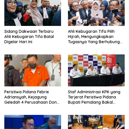
Sidang Dakwaan Terbaru
Ahli Kebugaran Tifa Pilih
Ahli Kebugaran Tifa Batal
Hijrah, Mengungkapkan
Digelar Hari Ini
Tugasnya Yang Berhubungan
Di Ijazah Jokowi Sudah
Cukup
Peristiwa Pidana Febrie
Staf Administrasi KPK yang
Adriansyah, Kejagung
Terjerat Peristiwa Pidana
Geledah 4 Perusahaan Don
Bupati Pemalang Bakal
Ritto yang Diduga Dari
Diperiksa Dewas
Sebab Itu Tempat Cuci Uang