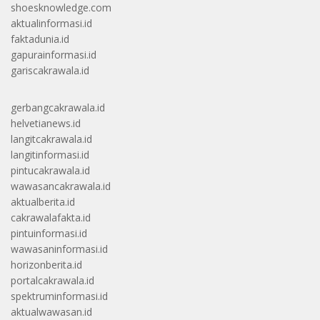
shoesknowledge.com
aktualinformasi.id
faktadunia.id
gapurainformasi.id
gariscakrawala.id
gerbangcakrawala.id
helvetianews.id
langitcakrawala.id
langitinformasi.id
pintucakrawala.id
wawasancakrawala.id
aktualberita.id
cakrawalafakta.id
pintuinformasi.id
wawasaninformasi.id
horizonberita.id
portalcakrawala.id
spektruminformasi.id
aktualwawasan.id