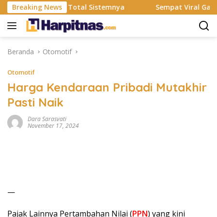
Langsung
 Resmi Rombak Total Sistemnya
Breaking News
Sempat Viral Gaya ASI B
ke
konten
Beranda
Otomotif
Otomotif
Harga Kendaraan Pribadi Mutakhir
Pasti Naik
Dara Sarasvati
November 17, 2024
—
Pajak Lainnya Pertambahan Nilai (
PPN
) yang kini