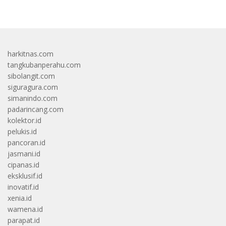
harkitnas.com
tangkubanperahu.com
sibolangit.com
siguragura.com
simanindo.com
padarincang.com
kolektor.id
pelukis.id
pancoran.id
jasmani.id
cipanas.id
eksklusif.id
inovatif.id
xenia.id
wamena.id
parapat.id