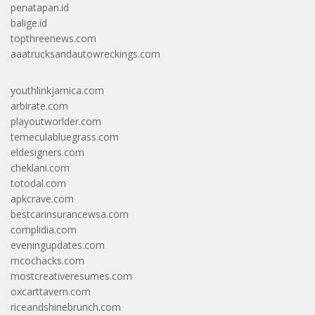
penatapan.id
balige.id
topthreenews.com
aaatrucksandautowreckings.com
youthlinkjamica.com
arbirate.com
playoutworlder.com
temeculabluegrass.com
eldesigners.com
cheklani.com
totodal.com
apkcrave.com
bestcarinsurancewsa.com
complidia.com
eveningupdates.com
mcochacks.com
mostcreativeresumes.com
oxcarttavern.com
riceandshinebrunch.com