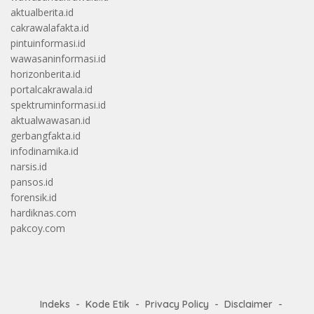
aktualberita.id
cakrawalafakta.id
pintuinformasi.id
wawasaninformasi.id
horizonberita.id
portalcakrawala.id
spektruminformasi.id
aktualwawasan.id
gerbangfakta.id
infodinamika.id
narsis.id
pansos.id
forensik.id
hardiknas.com
pakcoy.com
Indeks
Kode Etik
Privacy Policy
Disclaimer