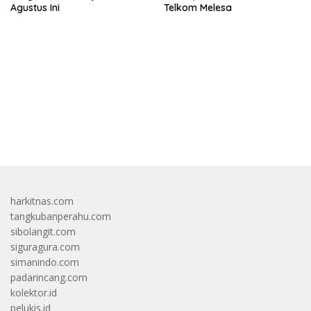
Agustus Ini
Telkom Melesa
bandar besar starlight princess1000 bagi bonus
harkitnas.com
tangkubanperahu.com
sibolangit.com
siguragura.com
simanindo.com
padarincang.com
kolektor.id
pelukis.id