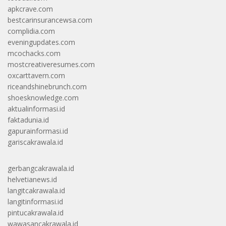
apkcrave.com
bestcarinsurancewsa.com
complidia.com
eveningupdates.com
mcochacks.com
mostcreativeresumes.com
oxcarttavern.com
riceandshinebrunch.com
shoesknowledge.com
aktualinformasi.id
faktadunia.id
gapurainformasi.id
gariscakrawala.id
gerbangcakrawala.id
helvetianews.id
langitcakrawala.id
langitinformasi.id
pintucakrawala.id
wawasancakrawala.id