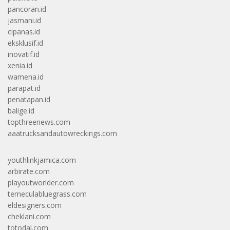
pancoran.id
jasmani.id
cipanas.id
eksklusif.id
inovatif.id
xenia.id
wamena.id
parapat.id
penatapan.id
balige.id
topthreenews.com
aaatrucksandautowreckings.com
youthlinkjamica.com
arbirate.com
playoutworlder.com
temeculabluegrass.com
eldesigners.com
cheklani.com
totodal.com