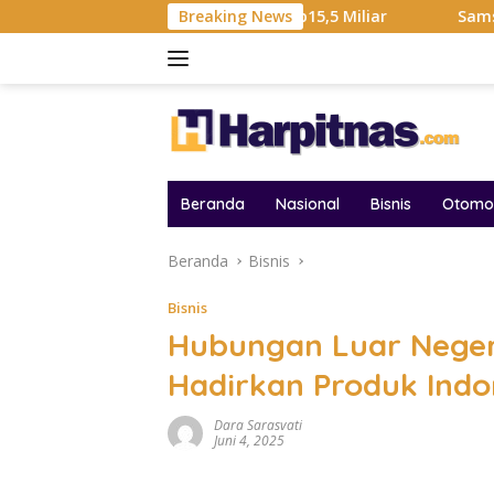
Langsung
Hadiah Liga Tembus Rp15,5 Miliar
Breaking News
Samsung Sebut Krisi
ke
konten
Beranda
Nasional
Bisnis
Otomot
Beranda
Bisnis
Bisnis
Hubungan Luar Negeri
Hadirkan Produk Indo
Dara Sarasvati
Juni 4, 2025