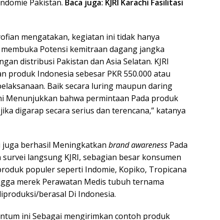
 Indomie Pakistan.
Baca juga:
KJRI Karachi Fasilitasi
ofian mengatakan, kegiatan ini tidak hanya
ga membuka Potensi kemitraan dagang jangka
ngan distribusi Pakistan dan Asia Selatan. KJRI
an produk Indonesia sebesar PKR 550.000 atau
 pelaksanaan. Baik secara luring maupun daring
ni Menunjukkan bahwa permintaan Pada produk
jika digarap secara serius dan terencana,” katanya
i juga berhasil Meningkatkan
brand awareness
Pada
 survei langsung KJRI, sebagian besar konsumen
oduk populer seperti Indomie, Kopiko, Tropicana
 hingga merek Perawatan Medis tubuh ternama
iproduksi/berasal Di Indonesia.
ntum ini Sebagai mengirimkan contoh produk