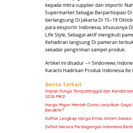
kepada mitra supplier dan importir 
Supermarket Sebagai Berpartisipasi Di
berlangsung Di Jakarta Di 15–19 Oktob
para eksportir Indonesia, khususnya Di
Life Style, Sebagai aktif mengikuti pa
Kehadiran langsung Di pameran terbukt
sekadar pengiriman sampel produk.
Artikel ini disadur –> Sindonews Indo
Karachi Hadirkan Produk Indonesia Ke
Berita Terkait
Impian Punya Tempattinggal dan Kendaraan
2026 PIK2!
Harga Migas Mentah Dunia Lanjutkan Gaya Pe
Berakhir?
Daftar Lengkap Harga Emas Antam Selasa 4
Defisit Neraca Perdagangan Indonesia Berl