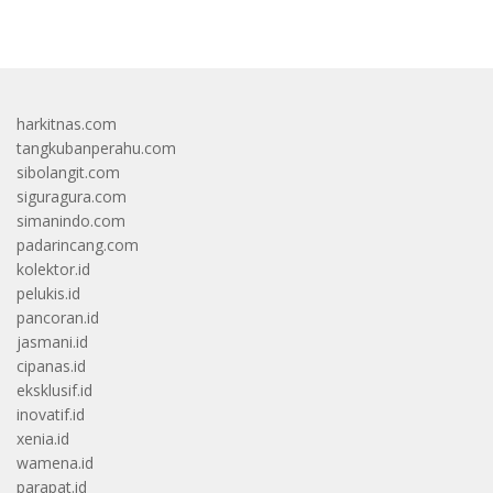
bandar besar starlight princess1000 bagi bonus
harkitnas.com
tangkubanperahu.com
sibolangit.com
siguragura.com
simanindo.com
padarincang.com
kolektor.id
pelukis.id
pancoran.id
jasmani.id
cipanas.id
eksklusif.id
inovatif.id
xenia.id
wamena.id
parapat.id