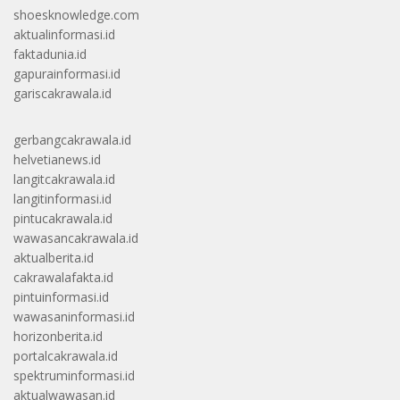
shoesknowledge.com
aktualinformasi.id
faktadunia.id
gapurainformasi.id
gariscakrawala.id
gerbangcakrawala.id
helvetianews.id
langitcakrawala.id
langitinformasi.id
pintucakrawala.id
wawasancakrawala.id
aktualberita.id
cakrawalafakta.id
pintuinformasi.id
wawasaninformasi.id
horizonberita.id
portalcakrawala.id
spektruminformasi.id
aktualwawasan.id