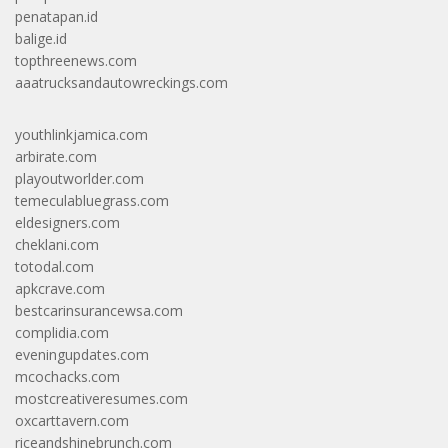
penatapan.id
balige.id
topthreenews.com
aaatrucksandautowreckings.com
youthlinkjamica.com
arbirate.com
playoutworlder.com
temeculabluegrass.com
eldesigners.com
cheklani.com
totodal.com
apkcrave.com
bestcarinsurancewsa.com
complidia.com
eveningupdates.com
mcochacks.com
mostcreativeresumes.com
oxcarttavern.com
riceandshinebrunch.com