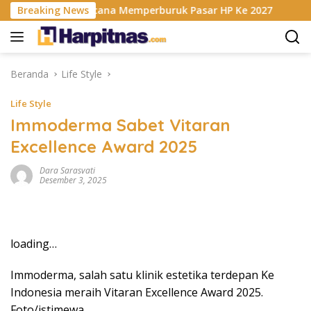
Langsung
is RAM Berencana Memperburuk Pasar HP Ke 2027
Breaking News
Dapur
ke
konten
Beranda
Life Style
Life Style
Immoderma Sabet Vitaran
Excellence Award 2025
Dara Sarasvati
Desember 3, 2025
loading…
Immoderma, salah satu klinik estetika terdepan Ke
Indonesia meraih Vitaran Excellence Award 2025.
Foto/istimewa