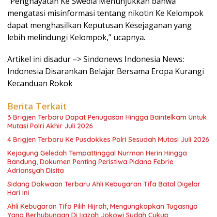
“Penghayatan Ke Swedia Menunjukkan bahwa
mengatasi misinformasi tentang nikotin Ke Kelompok
dapat menghasilkan Keputusan Kesejaganan yang
lebih melindungi Kelompok,” ucapnya.
Artikel ini disadur –> Sindonews Indonesia News:
Indonesia Disarankan Belajar Bersama Eropa Kurangi
Kecanduan Rokok
Berita Terkait
3 Brigjen Terbaru Dapat Penugasan Hingga Baintelkam Untuk
Mutasi Polri Akhir Juli 2026
4 Brigjen Terbaru Ke Pusdokkes Polri Sesudah Mutasi Juli 2026
Kejagung Geledah Tempattinggal Nurman Herin Hingga
Bandung, Dokumen Penting Peristiwa Pidana Febrie
Adriansyah Disita
Sidang Dakwaan Terbaru Ahli Kebugaran Tifa Batal Digelar
Hari Ini
Ahli Kebugaran Tifa Pilih Hijrah, Mengungkapkan Tugasnya
Yang Berhubungan Di Ijazah Jokowi Sudah Cukup