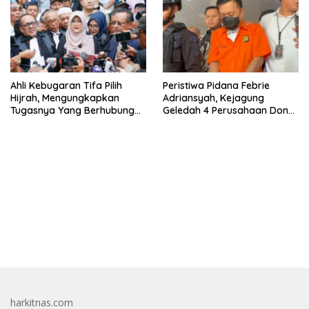
Ahli Kebugaran Tifa Pilih
Peristiwa Pidana Febrie
Hijrah, Mengungkapkan
Adriansyah, Kejagung
Tugasnya Yang Berhubungan
Geledah 4 Perusahaan Don
Di Ijazah Jokowi Sudah
Ritto yang Diduga Dari
Cukup
Sebab Itu Tempat Cuci Uang
bandar besar starlight princess1000 bagi bonus
harkitnas.com