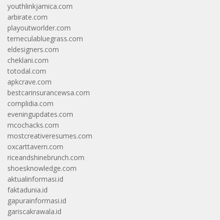
youthlinkjamica.com
arbirate.com
playoutworlder.com
temeculabluegrass.com
eldesigners.com
cheklani.com
totodal.com
apkcrave.com
bestcarinsurancewsa.com
complidia.com
eveningupdates.com
mcochacks.com
mostcreativeresumes.com
oxcarttavern.com
riceandshinebrunch.com
shoesknowledge.com
aktualinformasi.id
faktadunia.id
gapurainformasi.id
gariscakrawala.id