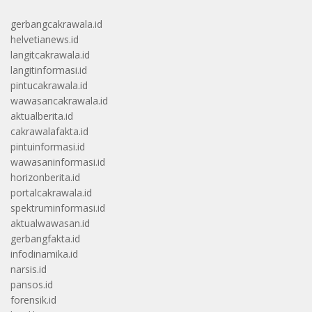
gerbangcakrawala.id
helvetianews.id
langitcakrawala.id
langitinformasi.id
pintucakrawala.id
wawasancakrawala.id
aktualberita.id
cakrawalafakta.id
pintuinformasi.id
wawasaninformasi.id
horizonberita.id
portalcakrawala.id
spektruminformasi.id
aktualwawasan.id
gerbangfakta.id
infodinamika.id
narsis.id
pansos.id
forensik.id