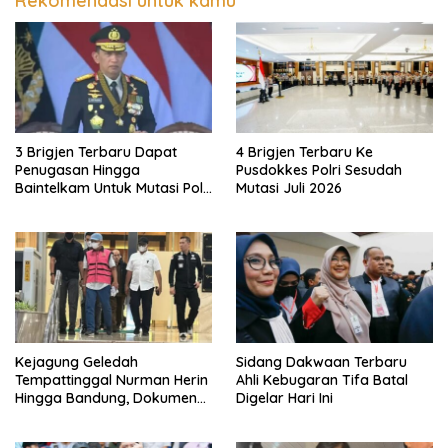
Rekomendasi untuk kamu
3 Brigjen Terbaru Dapat
4 Brigjen Terbaru Ke
Penugasan Hingga
Pusdokkes Polri Sesudah
Baintelkam Untuk Mutasi Polri
Mutasi Juli 2026
Akhir Juli 2026
Kejagung Geledah
Sidang Dakwaan Terbaru
Tempattinggal Nurman Herin
Ahli Kebugaran Tifa Batal
Hingga Bandung, Dokumen
Digelar Hari Ini
Penting Peristiwa Pidana
Febrie Adriansyah Disita