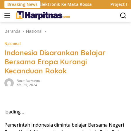
Langsung
ting, Alat Elektronik Ke Mata Rossa
Breaking News
Project Pop Rayak
ke
konten
Beranda
Nasional
Nasional
Indonesia Disarankan Belajar
Bersama Eropa Kurangi
Kecanduan Rokok
Dara Sarasvati
Mei 25, 2024
loading…
Pemerintah Indonesia diminta belajar Bersama Negeri