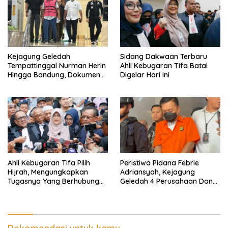
Kejagung Geledah
Sidang Dakwaan Terbaru
Tempattinggal Nurman Herin
Ahli Kebugaran Tifa Batal
Hingga Bandung, Dokumen
Digelar Hari Ini
Penting Peristiwa Pidana
Febrie Adriansyah Disita
Ahli Kebugaran Tifa Pilih
Peristiwa Pidana Febrie
Hijrah, Mengungkapkan
Adriansyah, Kejagung
Tugasnya Yang Berhubungan
Geledah 4 Perusahaan Don
Di Ijazah Jokowi Sudah
Ritto yang Diduga Dari
Cukup
Sebab Itu Tempat Cuci Uang