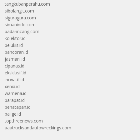
tangkubanperahu.com
sibolangit.com
siguragura.com
simanindo.com
padarincang.com
kolektor.id
pelukis.id
pancoran.id
jasmani.id
cipanas.id
eksklusif.id
inovatif.id
xenia.id
wamena.id
parapat.id
penatapan.id
balige.id
topthreenews.com
aaatrucksandautowreckings.com