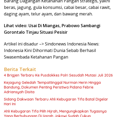
Barang Dagangan Ketahanan Pangan strategis, yakni
beras, jagung, gula konsumsi, cabai besar, cabai rawit,
daging ayam, telur ayam, dan bawang merah.
Lihat video: Usai Di Miangas, Prabowo Sambangi
Gorontalo Tinjau Situasi Pesisir
Artikel ini disadur –> Sindonews Indonesia News:
Indonesia Kini Dihormati Dunia Sebab Berhasil
Swasembada Ketahanan Pangan
Berita Terkait
4 Brigjen Terbaru Ke Pusdokkes Polri Sesudah Mutasi Juli 2026
Kejagung Geledah Tempattinggal Nurman Herin Hingga
Bandung, Dokumen Penting Peristiwa Pidana Febrie
Adriansyah Disita
Sidang Dakwaan Terbaru Ahli Kebugaran Tifa Batal Digelar
Hari Ini
Ahli Kebugaran Tifa Pilih Hijrah, Mengungkapkan Tugasnya
Yang Berhubungan Di Ijazah Jokowi Sudah Cukup