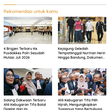
Rekomendasi untuk kamu
4 Brigjen Terbaru Ke
Kejagung Geledah
Pusdokkes Polri Sesudah
Tempattinggal Nurman Herin
Mutasi Juli 2026
Hingga Bandung, Dokumen
Penting Peristiwa Pidana
Febrie Adriansyah Disita
Sidang Dakwaan Terbaru
Ahli Kebugaran Tifa Pilih
Ahli Kebugaran Tifa Batal
Hijrah, Mengungkapkan
Digelar Hari Ini
Tugasnya Yang Berhubungan