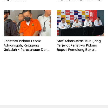
Di Ijazah Jokowi Sudah
Cukup
Peristiwa Pidana Febrie
Staf Administrasi KPK yang
Adriansyah, Kejagung
Terjerat Peristiwa Pidana
Geledah 4 Perusahaan Don
Bupati Pemalang Bakal
Ritto yang Diduga Dari
Diperiksa Dewas
Sebab Itu Tempat Cuci Uang
bandar besar starlight princess1000 bagi bonus