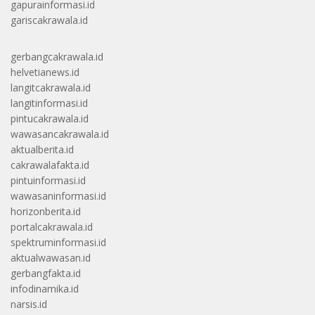
gapurainformasi.id
gariscakrawala.id
gerbangcakrawala.id
helvetianews.id
langitcakrawala.id
langitinformasi.id
pintucakrawala.id
wawasancakrawala.id
aktualberita.id
cakrawalafakta.id
pintuinformasi.id
wawasaninformasi.id
horizonberita.id
portalcakrawala.id
spektruminformasi.id
aktualwawasan.id
gerbangfakta.id
infodinamika.id
narsis.id