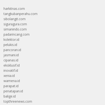
harkitnas.com
tangkubanperahu.com
sibolangit.com
siguragura.com
simanindo.com
padarincang.com
kolektor.id
pelukis.id
pancoran.id
jasmani.id
cipanas.id
eksklusif.id
inovatif.id
xenia.id
wamena.id
parapat.id
penatapan.id
balige.id
topthreenews.com