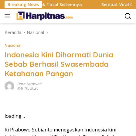
Langsung
S Resmi Rombak Total Sistemnya
Breaking News
Sempat Viral Gaya ASI 
ke
konten
Beranda
Nasional
Nasional
Indonesia Kini Dihormati Dunia
Sebab Berhasil Swasembada
Ketahanan Pangan
Dara Sarasvati
Mei 10, 2026
loading…
Ri Prabowo Subianto menegaskan Indonesia kini