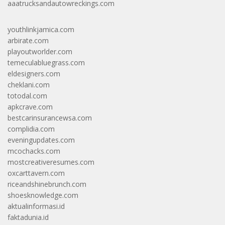
aaatrucksandautowreckings.com
youthlinkjamica.com
arbirate.com
playoutworlder.com
temeculabluegrass.com
eldesigners.com
cheklani.com
totodal.com
apkcrave.com
bestcarinsurancewsa.com
complidia.com
eveningupdates.com
mcochacks.com
mostcreativeresumes.com
oxcarttavern.com
riceandshinebrunch.com
shoesknowledge.com
aktualinformasi.id
faktadunia.id