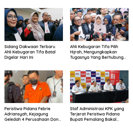
Penting Peristiwa Pidana
Febrie Adriansyah Disita
Sidang Dakwaan Terbaru
Ahli Kebugaran Tifa Pilih
Ahli Kebugaran Tifa Batal
Hijrah, Mengungkapkan
Digelar Hari Ini
Tugasnya Yang Berhubungan
Di Ijazah Jokowi Sudah
Cukup
Peristiwa Pidana Febrie
Staf Administrasi KPK yang
Adriansyah, Kejagung
Terjerat Peristiwa Pidana
Geledah 4 Perusahaan Don
Bupati Pemalang Bakal
Ritto yang Diduga Dari
Diperiksa Dewas
Sebab Itu Tempat Cuci Uang