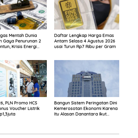
gas Mentah Dunia
Daftar Lengkap Harga Emas
n Gaya Penurunan 2
Antam Selasa 4 Agustus 2026
ntun, Krisis Energi
usai Turun Rp7 Ribu per Gram
ional Berakhir?
26, PLN Promo HCS
Bangun Sistem Peringatan Dini
onus Voucher Listrik
Kemerosotan Ekonomi Karena
p1,3juta
Itu Alasan Danantara Ikut
Nimbrung Ke KSSK