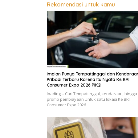
Rekomendasi untuk kamu
Impian Punya Tempattinggal dan Kendaraa
Pribadi Terbaru Karena Itu Nyata Ke BRI
Consumer Expo 2026 PIK2!
loading… Cari Tempattinggal, kendaraan, hingga
promo pembiayaan Untuk satu lokasi Ke BRI
Consumer Expo 2026…