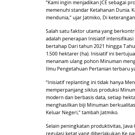
“Kami ingin menjadikan JCE sebagai pr
memenuhi standar Ketahanan Dunia. K
mendunia,” ujar Jatmiko, Di keterangan 
Salah satu faktor utama yang berkontr
adalah penerapan Inisiatif intensifikas
bertahap Dari tahun 2021 hingga Tahu
1.500 hektarer (ha). Inisiatif ini bert
menanam ulang pohon Minuman menggu
Ilmu Pengetahuan Pertanian terbaru yan
“Inisiatif replanting ini tidak hanya 
memperpanjang siklus produksi Minum
modern dan berbasis data, setiap hekta
menghasilkan biji Minuman berkualita
Keluar Negeri,” tambah Jatmiko.
Selain peningkatan produktivitas, Jav
regulasi ketat yang diberlakukan Ke p