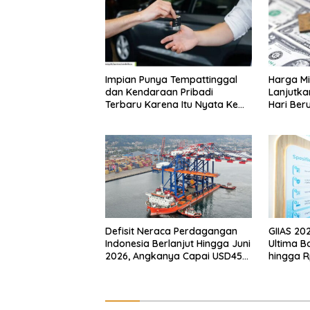
Impian Punya Tempattinggal
Harga Mi
dan Kendaraan Pribadi
Lanjutka
Terbaru Karena Itu Nyata Ke
Hari Beru
BRI Consumer Expo 2026 PIK2!
Internas
Defisit Neraca Perdagangan
GIIAS 20
Indonesia Berlanjut Hingga Juni
Ultima B
2026, Angkanya Capai USD450
hingga R
Juta