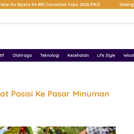
I Consumer Expo 2026 PIK2!
Sidang Dakwaan Terbaru Ahl
if
Olahraga
Teknologi
Kesehatan
Life Style
Wisa
band
at Posisi Ke Pasar Minuman