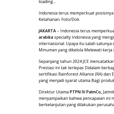
loading…
Indonesia terus memperkuat posisiny
Ketahanan. Foto/Dok
JAKARTA
– Indonesia terus memperkuat
arabika
specialty Indonesia yang men
internasional. Upaya itu salah satunya
Minuman yang dikelola Melewati kerja
Sepanjang tahun 2024 JCE mencatatkan 
Prestasi ini tak terlepas Didalam berb
sertifikasi Rainforest Alliance (RA) d
yang menjadi syarat utama Bagi produk
Direktur Utama
PTPN IV PalmCo,
Jatmik
menyampaikan bahwa pencapaian ini m
berkelanjutan yang dilakukan perusaha