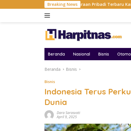
Langsung
inggal dan Kendaraan Pribadi Terbaru Karena Itu Nyata Ke BR
Breaking News
ke
konten
Beranda
Nasional
Bisnis
Otomot
Beranda
Bisnis
Bisnis
Indonesia Terus Perku
Dunia
Dara Sarasvati
April 9, 2025