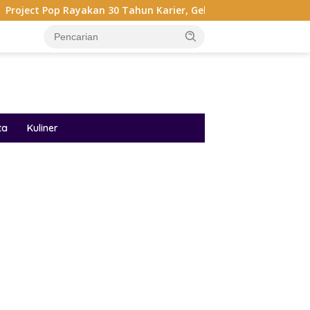
akan 30 Tahun Karier, Gelar Pertunjukan Musik Penuh Nostalgia
ta
Kuliner
ar besar starlight princess1000 bagi bonus