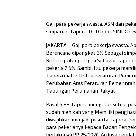
Gaji para pekerja swasta, ASN dan pek
simpanan Tapera. FOTO/dok.SINDOne
JAKARTA
– Gaji para pekerja swasta, A
Berencana dipangkas 3% Sebagai sim
Rincian potongan gaji Sebagai Tapera 
pekerja 2,5%. Sambil Itu, pekerja man
Tapera diatur Untuk Peraturan Pemeri
Perubahan Atas Peraturan Pemerinta
Tabungan Perumahan Rakyat.
Pasal 5 PP Tapera mengatur setiap pek
sudah menikah yang Memiliki penghasi
diwajibkan menjadi peserta Tapera. P
para pekerjanya kepada Badan Pengelol
berlakunya PP 25/2020. Artinya pendaft