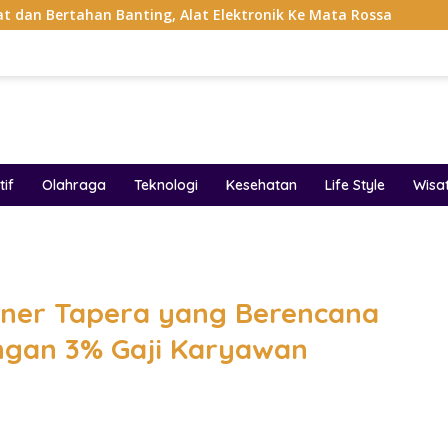
anting, Alat Elektronik Ke Mata Rossa
Project Pop Ray
if
Olahraga
Teknologi
Kesehatan
Life Style
Wisa
band
ioner Tapera yang Berencana
ngan 3% Gaji Karyawan