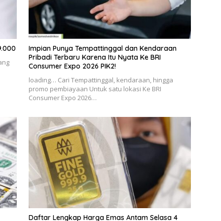
9.000
Impian Punya Tempattinggal dan Kendaraan
Pribadi Terbaru Karena Itu Nyata Ke BRI
ang
Consumer Expo 2026 PIK2!
loading… Cari Tempattinggal, kendaraan, hingga
promo pembiayaan Untuk satu lokasi Ke BRI
Consumer Expo 2026…
Daftar Lengkap Harga Emas Antam Selasa 4