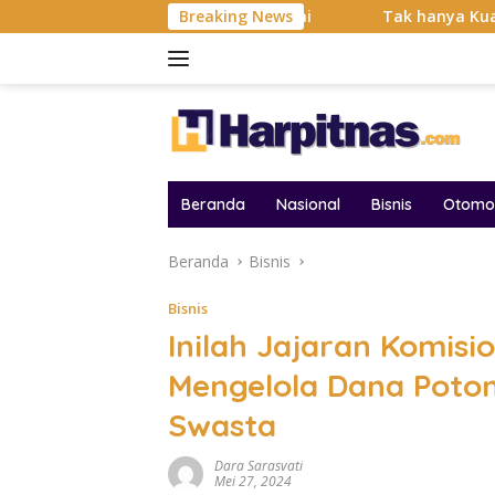
Langsung
i Balas Dendam Dimulai
Breaking News
Tak hanya Kuat dan Bertahan B
ke
konten
Beranda
Nasional
Bisnis
Otomot
Beranda
Bisnis
Bisnis
Inilah Jajaran Komis
Mengelola Dana Poto
Swasta
Dara Sarasvati
Mei 27, 2024