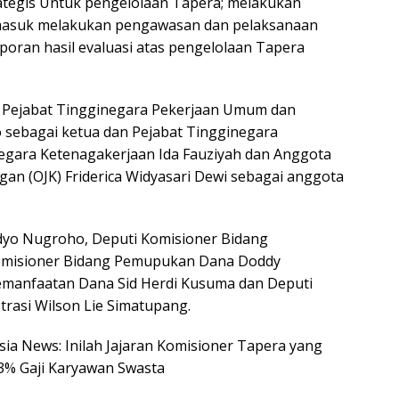
egis Untuk pengelolaan Tapera; melakukan
ermasuk melakukan pengawasan dan pelaksanaan
oran hasil evaluasi atas pengelolaan Tapera
k, Pejabat Tingginegara Pekerjaan Umum dan
sebagai ketua dan Pejabat Tingginegara
negara Ketenagakerjaan Ida Fauziyah dan Anggota
an (OJK) Friderica Widyasari Dewi sebagai anggota
udyo Nugroho, Deputi Komisioner Bidang
Komisioner Bidang Pemupukan Dana Doddy
emanfaatan Dana Sid Herdi Kusuma dan Deputi
rasi Wilson Lie Simatupang.
esia News: Inilah Jajaran Komisioner Tapera yang
% Gaji Karyawan Swasta