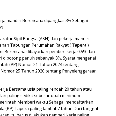
erja mandiri Berencana dipangkas 3% Sebagai
ws
paratur Sipil Bangsa (ASN) dan pekerja mandiri
panan Tabungan Perumahan Rakyat (
Tapera
).
ini Berencana dibayarkan pemberi kerja 0,5% dan
diri dipotong penuh sebanyak 3%. Syarat mengenai
ntah (PP) Nomor 21 Tahun 2024 tentang
h Nomor 25 Tahun 2020 tentang Penyelenggaraan
erja Bersama usia paling rendah 20 tahun atau
lan paling sedikit sebesar upah minimum
emerintah Memberi waktu Sebagai mendaftarkan
a (BP) Tapera paling lambat 7 tahun Dari tanggal
aran itu harus dilakukan pemberi kerja paling