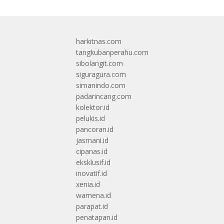
harkitnas.com
tangkubanperahu.com
sibolangit.com
siguragura.com
simanindo.com
padarincang.com
kolektor.id
pelukis.id
pancoran.id
jasmani.id
cipanas.id
eksklusif.id
inovatif.id
xenia.id
wamena.id
parapat.id
penatapan.id