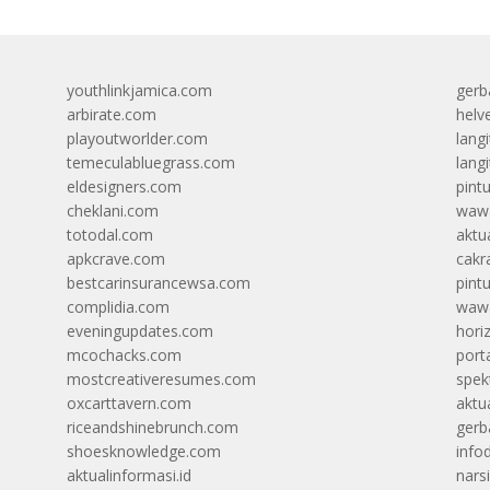
youthlinkjamica.com
gerb
arbirate.com
helv
playoutworlder.com
lang
temeculabluegrass.com
langi
eldesigners.com
pint
cheklani.com
wawa
totodal.com
aktua
apkcrave.com
cakr
bestcarinsurancewsa.com
pint
complidia.com
wawa
eveningupdates.com
hori
mcochacks.com
port
mostcreativeresumes.com
spek
oxcarttavern.com
aktu
riceandshinebrunch.com
gerb
shoesknowledge.com
info
aktualinformasi.id
narsi