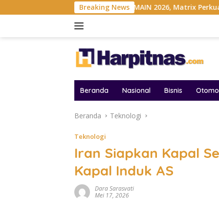
Langsung
ndonesia
Gelar MAIN 2026, Matrix Perkuat Kolaborasi Ind
Breaking News
ke
konten
Beranda
Nasional
Bisnis
Otomot
Beranda
Teknologi
Teknologi
Iran Siapkan Kapal S
Kapal Induk AS
Dara Sarasvati
Mei 17, 2026