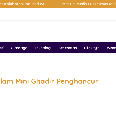
ustri ISP
Praktisi Medis Puskesmas Malang Ikut Ejek P
if
Olahraga
Teknologi
Kesehatan
Life Style
Wisa
band
elam Mini Ghadir Penghancur