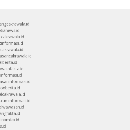
angcakrawala.id
etianews.id
itcakrawala.id
tinformasi.id
ucakrawala.id
sancakrawala.id
lberita.id
awalafakta.id
uinformasi.id
saninformasi.id
zonberita.id
alcakrawala.id
truminformasi.id
alwawasan.id
angfakta.id
dinamika.id
s.id