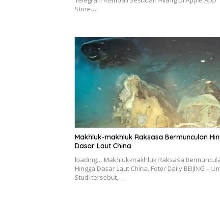
Telegram Kembali Sesudah Hilang Di Apple App
Store…
Makhluk-makhluk Raksasa Bermunculan Hi
Dasar Laut China
loading… Makhluk-makhluk Raksasa Bermuncul
Hingga Dasar Laut China. Foto/ Daily BEIJING – Un
Studi tersebut,…