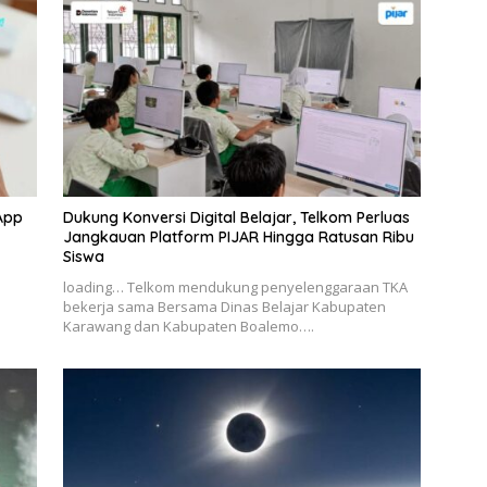
App
Dukung Konversi Digital Belajar, Telkom Perluas
Jangkauan Platform PIJAR Hingga Ratusan Ribu
Siswa
–
loading… Telkom mendukung penyelenggaraan TKA
bekerja sama Bersama Dinas Belajar Kabupaten
Karawang dan Kabupaten Boalemo….