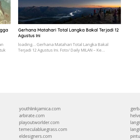
ngga
Gerhana Matahari Total Langka Bakal Terjadi 12
Agustus Ini
an
loading… Gerhana Matahari Total Langka Bakal
tuk
Terjadi 12 Agustus Ini. Foto/ Daily MILAN – Ke…
youthlinkjamica.com
gerb
arbirate.com
helv
playoutworlder.com
lang
temeculabluegrass.com
langi
eldesigners.com
pint