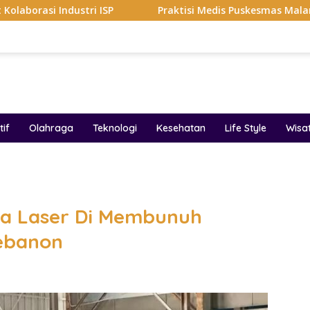
ustri ISP
Praktisi Medis Puskesmas Malang Ikut Ejek P
if
Olahraga
Teknologi
Kesehatan
Life Style
Wisa
band
ta Laser Di Membunuh
Lebanon