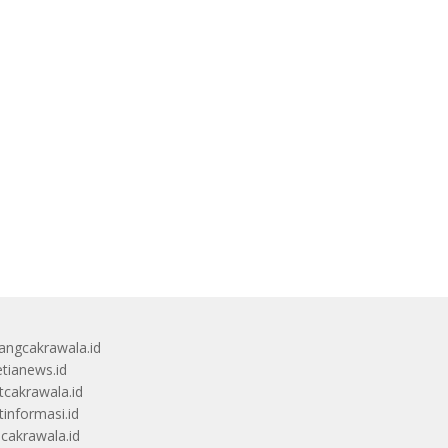
angcakrawala.id
etianews.id
itcakrawala.id
tinformasi.id
ucakrawala.id