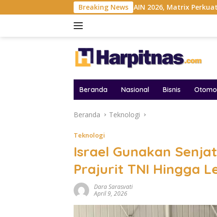
Langsung
ndonesia
Gelar MAIN 2026, Matrix Perkuat Kolaborasi Ind
Breaking News
ke
konten
Beranda
Nasional
Bisnis
Otomot
Beranda
Teknologi
Teknologi
Israel Gunakan Senja
Prajurit TNI Hingga 
Dara Sarasvati
April 9, 2026