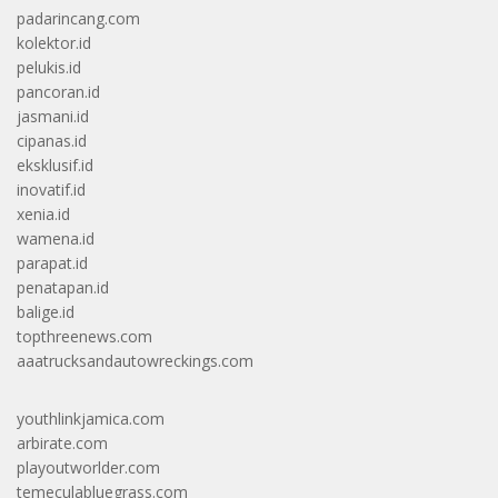
padarincang.com
kolektor.id
pelukis.id
pancoran.id
jasmani.id
cipanas.id
eksklusif.id
inovatif.id
xenia.id
wamena.id
parapat.id
penatapan.id
balige.id
topthreenews.com
aaatrucksandautowreckings.com
youthlinkjamica.com
arbirate.com
playoutworlder.com
temeculabluegrass.com