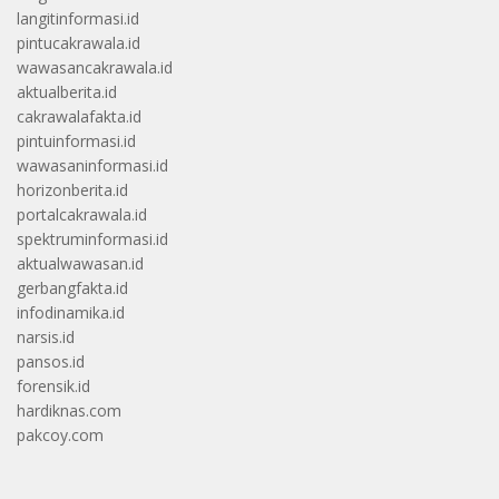
langitinformasi.id
pintucakrawala.id
wawasancakrawala.id
aktualberita.id
cakrawalafakta.id
pintuinformasi.id
wawasaninformasi.id
horizonberita.id
portalcakrawala.id
spektruminformasi.id
aktualwawasan.id
gerbangfakta.id
infodinamika.id
narsis.id
pansos.id
forensik.id
hardiknas.com
pakcoy.com