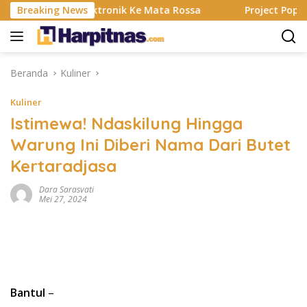
Langsung
g, Alat Elektronik Ke Mata Rossa
Breaking News
Project Pop Rayakan 
ke
konten
Beranda
Kuliner
Kuliner
Istimewa! Ndaskilung Hingga
Warung Ini Diberi Nama Dari Butet
Kertaradjasa
Dara Sarasvati
Mei 27, 2024
Bantul
–