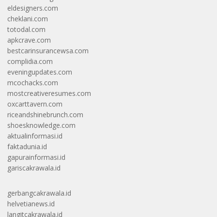
eldesigners.com
cheklani.com
totodal.com
apkcrave.com
bestcarinsurancewsa.com
complidia.com
eveningupdates.com
mcochacks.com
mostcreativeresumes.com
oxcarttavern.com
riceandshinebrunch.com
shoesknowledge.com
aktualinformasi.id
faktadunia.id
gapurainformasi.id
gariscakrawala.id
gerbangcakrawala.id
helvetianews.id
langitcakrawala.id