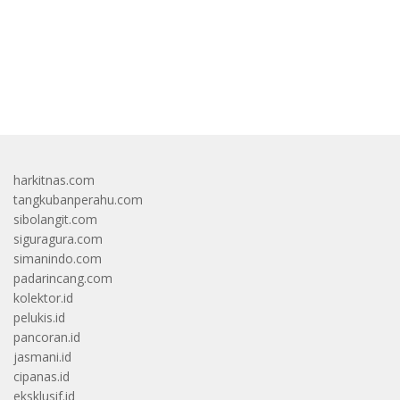
bandar besar starlight princess1000 bagi bonus
harkitnas.com
tangkubanperahu.com
sibolangit.com
siguragura.com
simanindo.com
padarincang.com
kolektor.id
pelukis.id
pancoran.id
jasmani.id
cipanas.id
eksklusif.id