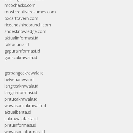
mcochacks.com
mostcreativeresumes.com
oxcarttavern.com
riceandshinebrunch.com
shoesknowledge.com
aktualinformasi.id
faktadunia.id
gapurainformasi.id
gariscakrawala.id
gerbangcakrawala.id
helvetianews.id
langitcakrawala.id
langitinformasi.id
pintucakrawala.id
wawasancakrawala.id
aktualberita.id
cakrawalafakta.id
pintuinformasi.id
wawasaninformasi.id