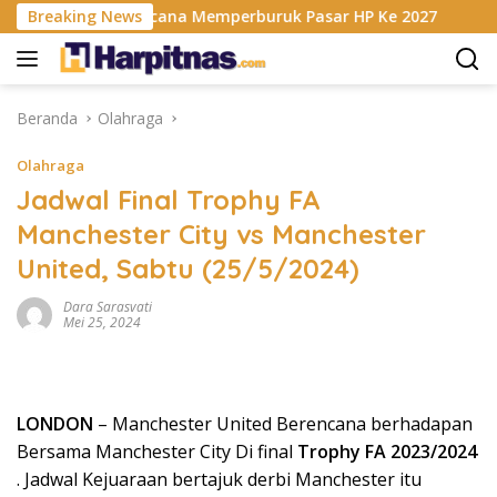
Langsung
is RAM Berencana Memperburuk Pasar HP Ke 2027
Breaking News
Dapur
ke
konten
Beranda
Olahraga
Olahraga
Jadwal Final Trophy FA
Manchester City vs Manchester
United, Sabtu (25/5/2024)
Dara Sarasvati
Mei 25, 2024
LONDON
– Manchester United Berencana berhadapan
Bersama Manchester City Di final
Trophy FA 2023/2024
. Jadwal Kejuaraan bertajuk derbi Manchester itu