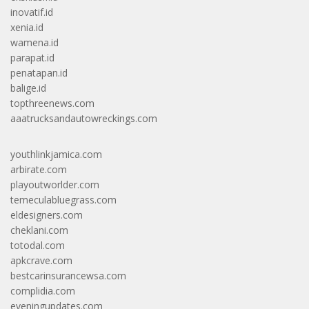
inovatif.id
xenia.id
wamena.id
parapat.id
penatapan.id
balige.id
topthreenews.com
aaatrucksandautowreckings.com
youthlinkjamica.com
arbirate.com
playoutworlder.com
temeculabluegrass.com
eldesigners.com
cheklani.com
totodal.com
apkcrave.com
bestcarinsurancewsa.com
complidia.com
eveningupdates.com