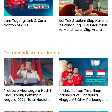
Jam Tayang, Link & Cara
Kai Tak Stadium Siap Karena
Nonton VISION+
Itu Panggung Duel Inter Milan
vs Manchester City, Arena
Terbaik Dunia yang
Mengangkat Nama Hong
Kong
Rekomendasi untuk kamu
Prabowo Akansegera Hadiri
Ini Link Nonton Timpilihan
Final Trophy Pemimpin
Indonesia vs Singapura
Negara 2026, Total Hadiah
Hingga VISION+, Perjuangan
Liga Tembus Rp15,5 Miliar
Belum Usai!