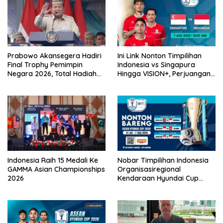
Prabowo Akansegera Hadiri
Ini Link Nonton Timpilihan
Final Trophy Pemimpin
Indonesia vs Singapura
Negara 2026, Total Hadiah
Hingga VISION+, Perjuangan
Liga Tembus Rp15,5 Miliar
Belum Usai!
Indonesia Raih 15 Medali Ke
Nobar Timpilihan Indonesia
GAMMA Asian Championships
Organisasiregional
2026
Kendaraan Hyundai Cup
2026 Bersama VISION+ Di
Meikarta, Catat Jadwalnya!