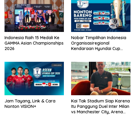
Indonesia Raih 15 Medali Ke
Nobar Timpilihan Indonesia
GAMMA Asian Championships
Organisasiregional
2026
Kendaraan Hyundai Cup
2026 Bersama VISION+ Di
Meikarta, Catat Jadwalnya!
Jam Tayang, Link & Cara
Kai Tak Stadium Siap Karena
Nonton VISION+
Itu Panggung Duel Inter Milan
vs Manchester City, Arena
Terbaik Dunia yang
Mengangkat Nama Hong
Kong