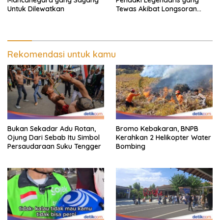
Mancanegara yang Sayang
Pendaki Legendaris yang
Untuk Dilewatkan
Tewas Akibat Longsoran
Salju
Rekomendasi untuk kamu
Bukan Sekadar Adu Rotan,
Bromo Kebakaran, BNPB
Ojung Dari Sebab Itu Simbol
Kerahkan 2 Helikopter Water
Persaudaraan Suku Tengger
Bombing