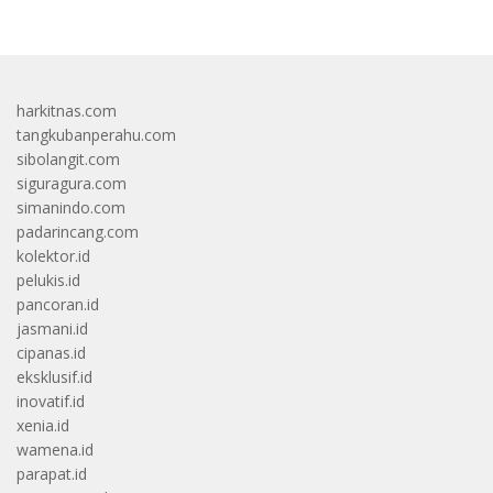
harkitnas.com
tangkubanperahu.com
sibolangit.com
siguragura.com
simanindo.com
padarincang.com
kolektor.id
pelukis.id
pancoran.id
jasmani.id
cipanas.id
eksklusif.id
inovatif.id
xenia.id
wamena.id
parapat.id