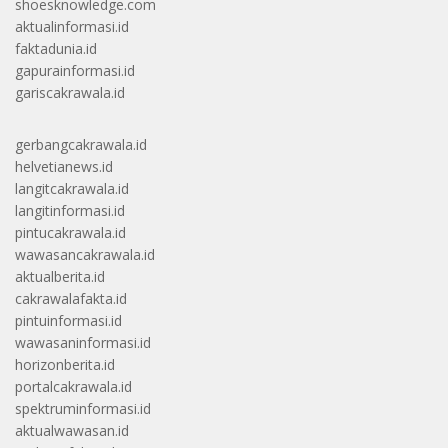
shoesknowledge.com
aktualinformasi.id
faktadunia.id
gapurainformasi.id
gariscakrawala.id
gerbangcakrawala.id
helvetianews.id
langitcakrawala.id
langitinformasi.id
pintucakrawala.id
wawasancakrawala.id
aktualberita.id
cakrawalafakta.id
pintuinformasi.id
wawasaninformasi.id
horizonberita.id
portalcakrawala.id
spektruminformasi.id
aktualwawasan.id