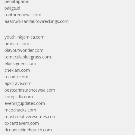
penatapan.id
balige.id
topthreenews.com
aaatrucksandautowreckings.com
youthlinkjamica.com
arbirate.com
playoutworlder.com
temeculabluegrass.com
eldesigners.com
cheklani.com
totodal.com
apkcrave.com
bestcarinsurancewsa.com
complidia.com
eveningupdates.com
mcochacks.com
mostcreativeresumes.com
oxcarttavern.com
riceandshinebrunch.com