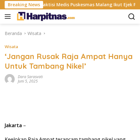
Langsung
P
Breaking News
Praktisi Medis Puskesmas Malang Ikut Ejek Pasien BP
ke
konten
Beranda
Wisata
Wisata
‘Jangan Rusak Raja Ampat Hanya
Untuk Tambang Nikel’
Dara Sarasvati
Juni 5, 2025
Jakarta
–
Keelokan Raja Ampat terancam tambang nikel yang