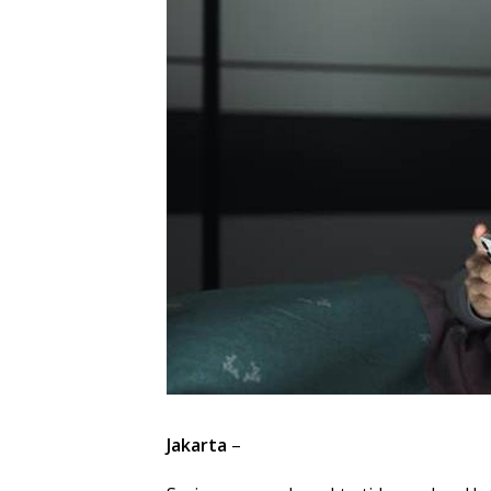
Jakarta
–