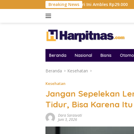
Langsung
in Melesat Tinggi, Hari Ini Ambles Rp29.000
Breaking News
Kejagung 
ke
konten
Beranda
Nasional
Bisnis
Otomot
Beranda
Kesehatan
Kesehatan
Jangan Sepelekan Le
Tidur, Bisa Karena It
Dara Sarasvati
Juni 3, 2026