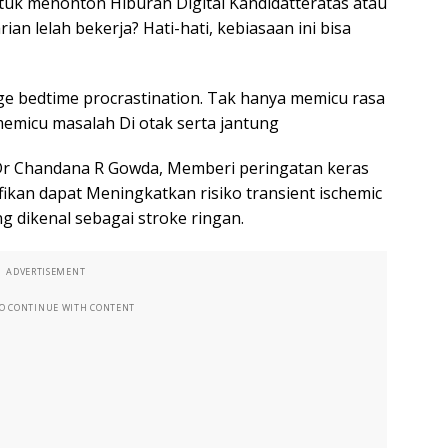
uk menonton Hiburan Digital Kandidatteratas atau
an lelah bekerja? Hati-hati, kebiasaan ini bisa
ge bedtime procrastination. Tak hanya memicu rasa
 memicu masalah Di otak serta jantung
 Dr Chandana R Gowda, Memberi peringatan keras
fikan dapat Meningkatkan risiko transient ischemic
ng dikenal sebagai stroke ringan.
ADVERTISEMENT
TO CONTINUE WITH CONTENT