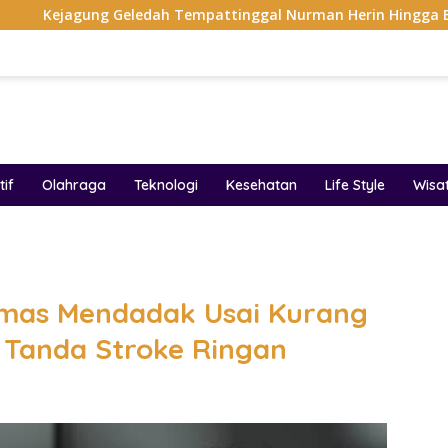
Geledah Tempattinggal Nurman Herin Hingga Bandung, Dokumen 
if
Olahraga
Teknologi
Kesehatan
Life Style
Wisa
band
mas Mendadak Usai Kurang
u Tanda Stroke Ringan