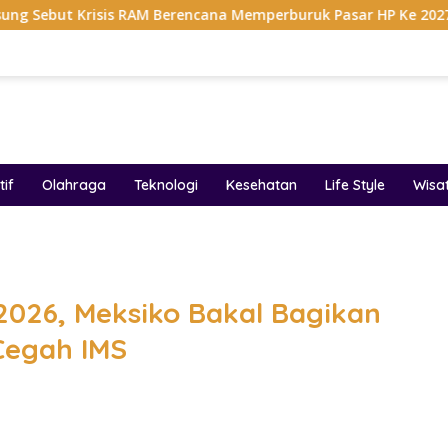
s RAM Berencana Memperburuk Pasar HP Ke 2027
Dapur 
if
Olahraga
Teknologi
Kesehatan
Life Style
Wisa
band
2026, Meksiko Bakal Bagikan
Cegah IMS