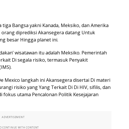
a tiga Bangsa yakni Kanada, Meksiko, dan Amerika
an orang diprediksi Akansegera datang Untuk
ng besar Hingga planet ini.
dakan’ wisatawan itu adalah Meksiko. Pemerintah
kait Di segala risiko, termasuk Penyakit
IMS).
 De Mexico langkah ini Akansegera disertai Di materi
gi risiko yang Yang Terkait Di Di HIV, sifilis, dan
i fokus utama Pencalonan Politik Kesejajaran
ADVERTISEMENT
TO CONTINUE WITH CONTENT