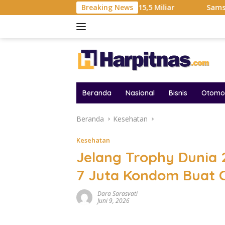
Langsung
Hadiah Liga Tembus Rp15,5 Miliar
Breaking News
Samsung Sebut Krisi
ke
konten
Beranda
Nasional
Bisnis
Otomot
Beranda
Kesehatan
Kesehatan
Jelang Trophy Dunia 
7 Juta Kondom Buat 
Dara Sarasvati
Juni 9, 2026