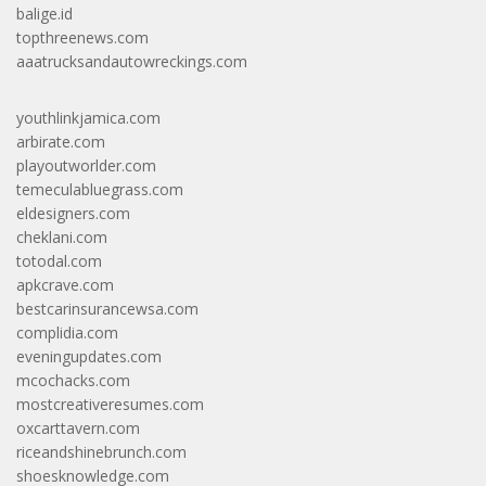
balige.id
topthreenews.com
aaatrucksandautowreckings.com
youthlinkjamica.com
arbirate.com
playoutworlder.com
temeculabluegrass.com
eldesigners.com
cheklani.com
totodal.com
apkcrave.com
bestcarinsurancewsa.com
complidia.com
eveningupdates.com
mcochacks.com
mostcreativeresumes.com
oxcarttavern.com
riceandshinebrunch.com
shoesknowledge.com