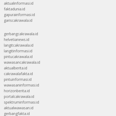
aktualinformasi.id
faktadunia.id
gapurainformasi.id
gariscakrawala.id
gerbangcakrawala.id
helvetianews.id
langitcakrawala.id
langitinformasi.id
pintucakrawala.id
wawasancakrawala.id
aktualberita.id
cakrawalafakta.id
pintuinformasi.id
wawasaninformasi.id
horizonberita.id
portalcakrawala.id
spektruminformasi.id
aktualwawasan.id
gerbangfakta.id