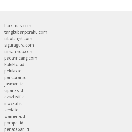
harkitnas.com
tangkubanperahu.com
sibolangit.com
siguragura.com
simanindo.com
padarincang.com
kolektor.id
pelukis.id
pancoran.id
jasmani.id
cipanas.id
eksklusif.id
inovatif.id
xenia.id
wamena.id
parapat.id
penatapan.id