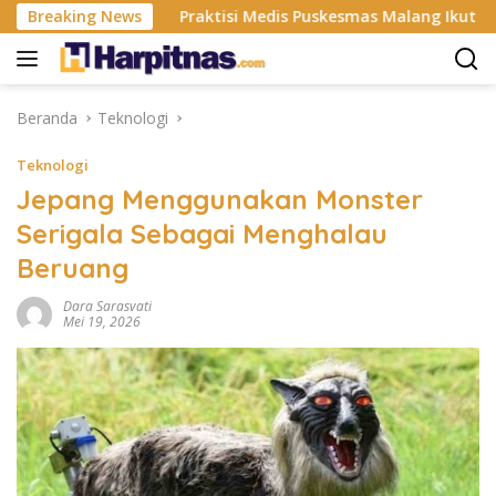
Langsung
ri ISP
Breaking News
Praktisi Medis Puskesmas Malang Ikut Ejek Pasie
ke
konten
Beranda
Teknologi
Teknologi
Jepang Menggunakan Monster
Serigala Sebagai Menghalau
Beruang
Dara Sarasvati
Mei 19, 2026