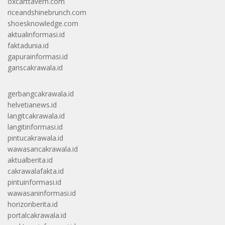
oxcarttavern.com
riceandshinebrunch.com
shoesknowledge.com
aktualinformasi.id
faktadunia.id
gapurainformasi.id
gariscakrawala.id
gerbangcakrawala.id
helvetianews.id
langitcakrawala.id
langitinformasi.id
pintucakrawala.id
wawasancakrawala.id
aktualberita.id
cakrawalafakta.id
pintuinformasi.id
wawasaninformasi.id
horizonberita.id
portalcakrawala.id