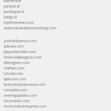
wamena.id
parapat.id
penatapan.id
balige.id
topthreenews.com
aaatrucksandautowreckings.com
youthlinkjamica.com
arbirate.com
playoutworlder.com
temeculabluegrass.com
eldesigners.com
cheklani.com
totodal.com
apkcrave.com
bestcarinsurancewsa.com
complidia.com
eveningupdates.com
mcochacks.com
mostcreativeresumes.com