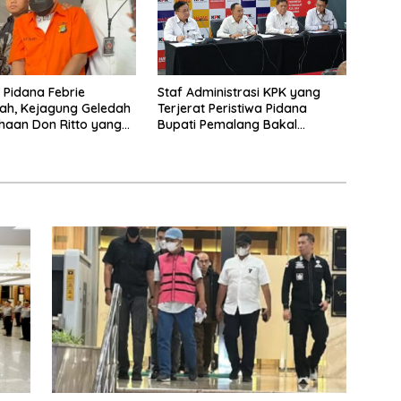
a Pidana Febrie
Staf Administrasi KPK yang
ah, Kejagung Geledah
Terjerat Peristiwa Pidana
haan Don Ritto yang
Bupati Pemalang Bakal
ari Sebab Itu Tempat
Diperiksa Dewas
g