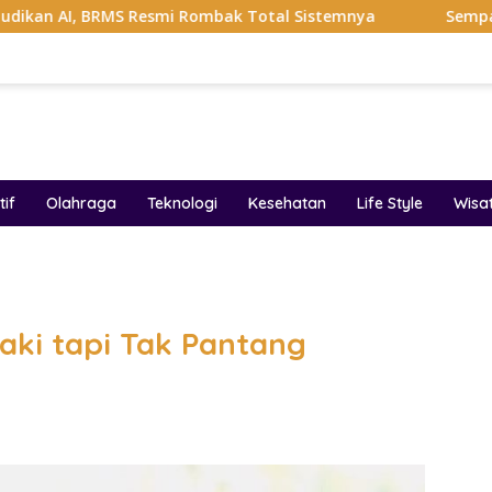
 Resmi Rombak Total Sistemnya
Sempat Viral Gaya ASI B
if
Olahraga
Teknologi
Kesehatan
Life Style
Wisa
band
Maki tapi Tak Pantang