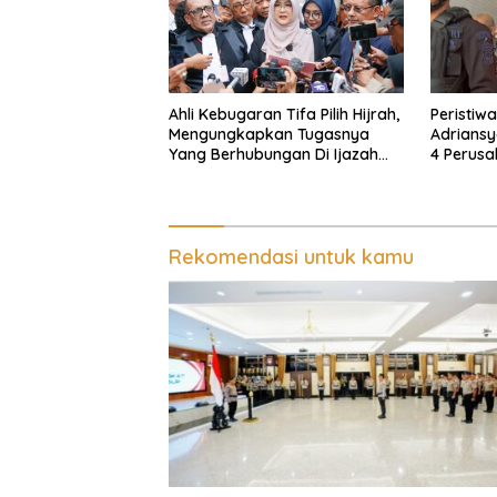
Ahli Kebugaran Tifa Pilih Hijrah,
Peristiw
Mengungkapkan Tugasnya
Adriansy
Yang Berhubungan Di Ijazah
4 Perusa
Jokowi Sudah Cukup
Diduga D
Cuci Uan
Rekomendasi untuk kamu