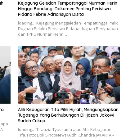
ah
Kejagung Geledah Tempattinggal Nurman Herin
Hingga Bandung, Dokumen Penting Peristiwa
Pidana Febrie Adriansyah Disita
loading… Kejagung menggeledah Tempattinggal milik
Dugaan Pelaku Peristiwa Pidana dugaan Penyuapan
dan TPPU Nurman Herin…
fa
Ahli Kebugaran Tifa Pilih Hijrah, Mengungkapkan
Tugasnya Yang Berhubungan Di Ijazah Jokowi
Sudah Cukup
sapa
A –
loading… Tifauzia Tyassuma atau Ahli Kebugaran
Tifa. Foto: Dok SindoNews/Aldhi Chandra JAKARTA –