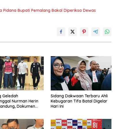
iwa Pidana Bupati Pemalang Bakal Diperiksa Dewas
g Geledah
Sidang Dakwaan Terbaru Ahli
nggal Nurman Herin
Kebugaran Tifa Batal Digelar
Bandung, Dokumen
Hari Ini
Peristiwa Pidana Febrie
ah Disita