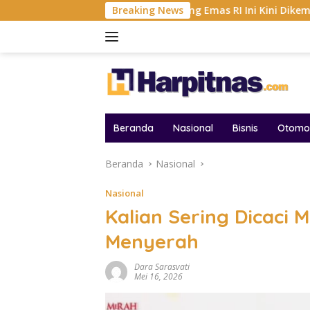
Langsung
 2026
Tambang Emas RI Ini Kini Dikemudikan AI, BRMS
Breaking News
ke
konten
Beranda
Nasional
Bisnis
Otomot
Beranda
Nasional
Nasional
Kalian Sering Dicaci 
Menyerah
Dara Sarasvati
Mei 16, 2026