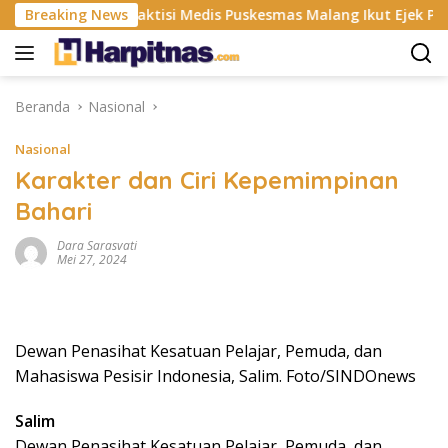
Langsung
P
Breaking News
Praktisi Medis Puskesmas Malang Ikut Ejek Pasien BP
ke
konten
Beranda
Nasional
Nasional
Karakter dan Ciri Kepemimpinan
Bahari
Dara Sarasvati
Mei 27, 2024
Dewan Penasihat Kesatuan Pelajar, Pemuda, dan
Mahasiswa Pesisir Indonesia, Salim. Foto/SINDOnews
Salim
Dewan Penasihat Kesatuan Pelajar, Pemuda, dan