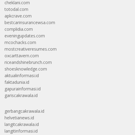
cheklani.com
totodal.com
apkcrave.com
bestcarinsurancewsa.com
complidia.com
eveningupdates.com
mcochacks.com
mostcreativeresumes.com
oxcarttavern.com
riceandshinebrunch.com
shoesknowledge.com
aktualinformasi.id
faktadunia.id
gapurainformasi.id
gariscakrawala.id
gerbangcakrawala.id
helvetianews.id
langitcakrawala.id
langitinformasi.id