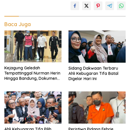
Baca Juga
Kejagung Geledah
Sidang Dakwaan Terbaru
Tempattinggal Nurman Herin
Ahli Kebugaran Tifa Batal
Hingga Bandung, Dokumen
Digelar Hari Ini
Penting Peristiwa Pidana
Febrie Adriansyah Disita
Ahli Kebugaran Tifa Pilih
Peristiwa Pidana Febrie