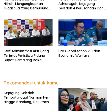
Hijrah, Mengungkapkan
Adriansyah, Kejagung
Tugasnya Yang Berhubungan
Geledah 4 Perusahaan Don
Di Ijazah Jokowi Sudah
Ritto yang Diduga Dari
Cukup
Sebab Itu Tempat Cuci Uang
Staf Administrasi KPK yang
Era Globalization 2.0 dan
Terjerat Peristiwa Pidana
Economic Warfare
Bupati Pemalang Bakal
Diperiksa Dewas
Rekomendasi untuk kamu
Kejagung Geledah
Tempattinggal Nurman Herin
Hingga Bandung, Dokumen
Penting Peristiwa Pidana
Febrie Adriansyah Disita