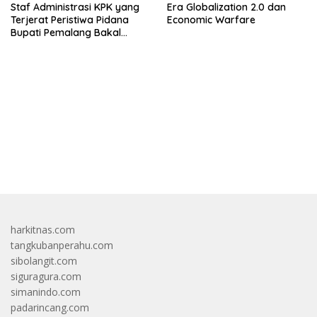
Staf Administrasi KPK yang
Era Globalization 2.0 dan
Terjerat Peristiwa Pidana
Economic Warfare
Bupati Pemalang Bakal
Diperiksa Dewas
bandar besar starlight princess1000 bagi bonus
harkitnas.com
tangkubanperahu.com
sibolangit.com
siguragura.com
simanindo.com
padarincang.com