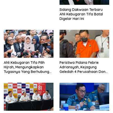
Sidang Dakwaan Terbaru
Ahli Kebugaran Tifa Batal
Digelar Hari Ini
Ahli Kebugaran Tifa Pilih
Peristiwa Pidana Febrie
Hijrah, Mengungkapkan
Adriansyah, Kejagung
Tugasnya Yang Berhubungan
Geledah 4 Perusahaan Don
Di Ijazah Jokowi Sudah
Ritto yang Diduga Dari
Cukup
Sebab Itu Tempat Cuci Uang