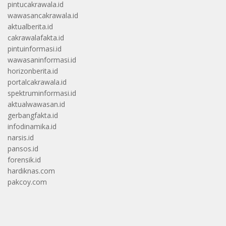
pintucakrawala.id
wawasancakrawala.id
aktualberita.id
cakrawalafakta.id
pintuinformasi.id
wawasaninformasi.id
horizonberita.id
portalcakrawala.id
spektruminformasi.id
aktualwawasan.id
gerbangfakta.id
infodinamika.id
narsis.id
pansos.id
forensik.id
hardiknas.com
pakcoy.com