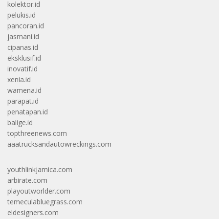
kolektor.id
pelukis.id
pancoran.id
jasmani.id
cipanas.id
eksklusif.id
inovatif.id
xenia.id
wamena.id
parapat.id
penatapan.id
balige.id
topthreenews.com
aaatrucksandautowreckings.com
youthlinkjamica.com
arbirate.com
playoutworlder.com
temeculabluegrass.com
eldesigners.com