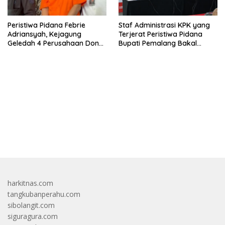
Peristiwa Pidana Febrie
Staf Administrasi KPK yang
Adriansyah, Kejagung
Terjerat Peristiwa Pidana
Geledah 4 Perusahaan Don
Bupati Pemalang Bakal
Ritto yang Diduga Dari
Diperiksa Dewas
Sebab Itu Tempat Cuci Uang
bandar besar starlight princess1000 bagi bonus
harkitnas.com
tangkubanperahu.com
sibolangit.com
siguragura.com