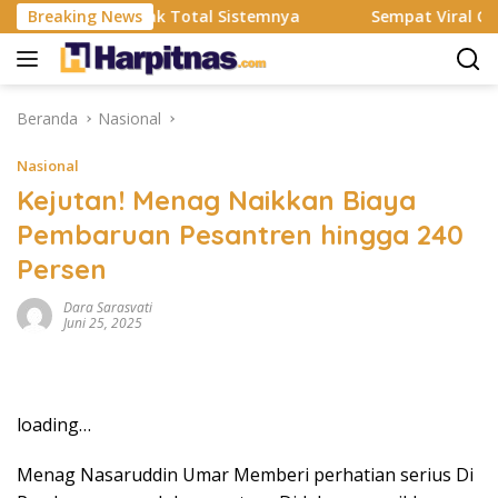
Langsung
S Resmi Rombak Total Sistemnya
Breaking News
Sempat Viral Gaya ASI 
ke
konten
Beranda
Nasional
Nasional
Kejutan! Menag Naikkan Biaya
Pembaruan Pesantren hingga 240
Persen
Dara Sarasvati
Juni 25, 2025
loading…
Menag Nasaruddin Umar Memberi perhatian serius Di