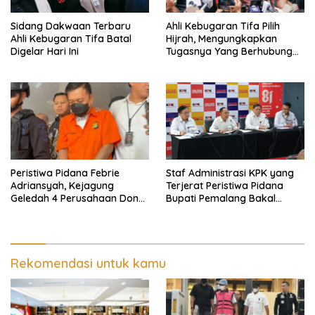
Sidang Dakwaan Terbaru
Ahli Kebugaran Tifa Pilih
Ahli Kebugaran Tifa Batal
Hijrah, Mengungkapkan
Digelar Hari Ini
Tugasnya Yang Berhubungan
Di Ijazah Jokowi Sudah
Cukup
Peristiwa Pidana Febrie
Staf Administrasi KPK yang
Adriansyah, Kejagung
Terjerat Peristiwa Pidana
Geledah 4 Perusahaan Don
Bupati Pemalang Bakal
Ritto yang Diduga Dari
Diperiksa Dewas
Sebab Itu Tempat Cuci Uang
Rekomendasi untuk kamu