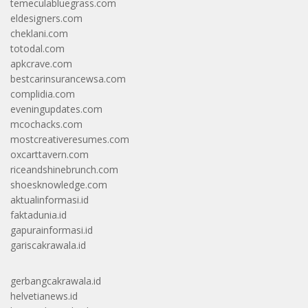
temeculabluegrass.com
eldesigners.com
cheklani.com
totodal.com
apkcrave.com
bestcarinsurancewsa.com
complidia.com
eveningupdates.com
mcochacks.com
mostcreativeresumes.com
oxcarttavern.com
riceandshinebrunch.com
shoesknowledge.com
aktualinformasi.id
faktadunia.id
gapurainformasi.id
gariscakrawala.id
gerbangcakrawala.id
helvetianews.id