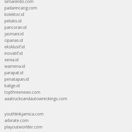
simanindo.com
padarincang.com
kolektor.id
pelukis.id
pancoran.id
jasmani.id
cipanas.id
eksklusif.id
inovatif.id
xenia.id
wamena.id
parapat.id
penatapan.id
balige.id
topthreenews.com
aaatrucksandautowreckings.com
youthlinkjamica.com
arbirate.com
playoutworlder.com