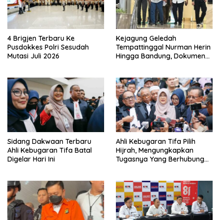
4 Brigjen Terbaru Ke
Kejagung Geledah
Pusdokkes Polri Sesudah
Tempattinggal Nurman Herin
Mutasi Juli 2026
Hingga Bandung, Dokumen
Penting Peristiwa Pidana
Febrie Adriansyah Disita
Sidang Dakwaan Terbaru
Ahli Kebugaran Tifa Pilih
Ahli Kebugaran Tifa Batal
Hijrah, Mengungkapkan
Digelar Hari Ini
Tugasnya Yang Berhubungan
Di Ijazah Jokowi Sudah
Cukup