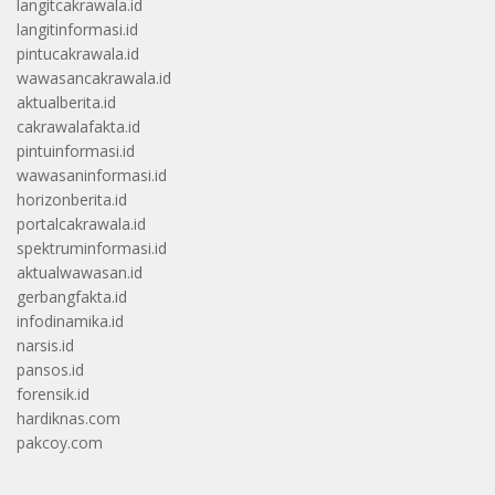
langitcakrawala.id
langitinformasi.id
pintucakrawala.id
wawasancakrawala.id
aktualberita.id
cakrawalafakta.id
pintuinformasi.id
wawasaninformasi.id
horizonberita.id
portalcakrawala.id
spektruminformasi.id
aktualwawasan.id
gerbangfakta.id
infodinamika.id
narsis.id
pansos.id
forensik.id
hardiknas.com
pakcoy.com