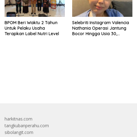
BPOM Beri Waktu 2 Tahun
Selebriti Instagram Valencia
Untuk Pelaku Usaha
Nathania Operasi Jantung
Terapkan Label Nutri Level
Bocor Hingga Usia 30,
Sempat Mengira Paru-paru
Basah
bandar besar starlight princess1000 bagi bonus
harkitnas.com
tangkubanperahu.com
sibolangit.com