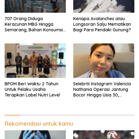
707 Orang Diduga
Kenapa Avalanches atau
Keracunan MBG Hingga
Longsoran Salju Mematikan
Semarang, Bahan Konsumsi
Bagi Para Pendaki Gunung?
Ini Diselidiki
BPOM Beri Waktu 2 Tahun
Selebriti Instagram Valencia
Untuk Pelaku Usaha
Nathania Operasi Jantung
Terapkan Label Nutri Level
Bocor Hingga Usia 30,
Sempat Mengira Paru-paru
Basah
Rekomendasi untuk kamu