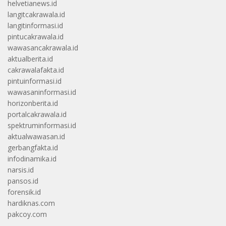
helvetianews.id
langitcakrawala.id
langitinformasi.id
pintucakrawala.id
wawasancakrawala.id
aktualberita.id
cakrawalafakta.id
pintuinformasi.id
wawasaninformasi.id
horizonberita.id
portalcakrawala.id
spektruminformasi.id
aktualwawasan.id
gerbangfakta.id
infodinamika.id
narsis.id
pansos.id
forensik.id
hardiknas.com
pakcoy.com