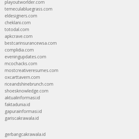
playoutworlder.com
temeculabluegrass.com
eldesigners.com
cheklani.com
totodal.com
apkcrave.com
bestcarinsurancewsa.com
complidia.com
eveningupdates.com
mcochacks.com
mostcreativeresumes.com
oxcarttavern.com
riceandshinebrunch.com
shoesknowledge.com
aktualinformasi.id
faktadunia.id
gapurainformasi.id
gariscakrawala.id
gerbangcakrawala.id