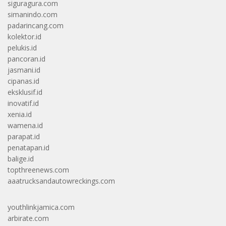
siguragura.com
simanindo.com
padarincang.com
kolektor.id
pelukis.id
pancoran.id
jasmani.id
cipanas.id
eksklusif.id
inovatif.id
xenia.id
wamena.id
parapat.id
penatapan.id
balige.id
topthreenews.com
aaatrucksandautowreckings.com
youthlinkjamica.com
arbirate.com