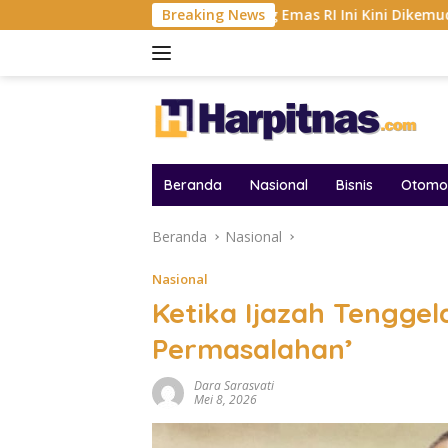
Langsung
6
Tambang Emas RI Ini Kini Dikemudikan AI, BRMS Res
Breaking News
ke
konten
Beranda
Nasional
Bisnis
Otomot
Beranda
Nasional
Nasional
Ketika Ijazah Tenggel
Permasalahan’
Dara Sarasvati
Mei 8, 2026