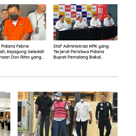
ah Disita
a Pidana Febrie
Staf Administrasi KPK yang
ah, Kejagung Geledah
Terjerat Peristiwa Pidana
haan Don Ritto yang
Bupati Pemalang Bakal
ari Sebab Itu Tempat
Diperiksa Dewas
g