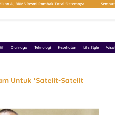
mi Rombak Total Sistemnya
Sempat Viral Gaya ASI Bubuk
if
Olahraga
Teknologi
Kesehatan
Life Style
Wisa
band
am Untuk ‘Satelit-Satelit