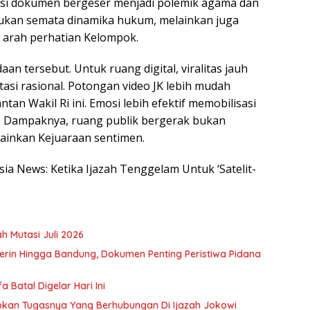
kasi dokumen bergeser menjadi polemik agama dan
ukan semata dinamika hukum, melainkan juga
 arah perhatian Kelompok.
n tersebut. Untuk ruang digital, viralitas jauh
asi rasional. Potongan video JK lebih mudah
tan Wakil Ri ini. Emosi lebih efektif memobilisasi
f. Dampaknya, ruang publik bergerak bukan
ainkan Kejuaraan sentimen.
sia News: Ketika Ijazah Tenggelam Untuk ‘Satelit-
h Mutasi Juli 2026
rin Hingga Bandung, Dokumen Penting Peristiwa Pidana
 Batal Digelar Hari Ini
kapkan Tugasnya Yang Berhubungan Di Ijazah Jokowi