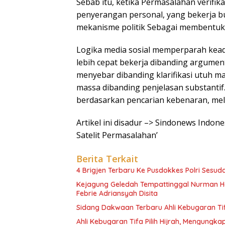
Sebab itu, ketika Permasalahan verifi
penyerangan personal, yang bekerja b
mekanisme politik Sebagai membentuk
Logika media sosial memperparah keadaa
lebih cepat bekerja dibanding argument
menyebar dibanding klarifikasi utuh man
massa dibanding penjelasan substanti
berdasarkan pencarian kebenaran, mel
Artikel ini disadur –> Sindonews Indone
Satelit Permasalahan’
Berita Terkait
4 Brigjen Terbaru Ke Pusdokkes Polri Sesuda
Kejagung Geledah Tempattinggal Nurman He
Febrie Adriansyah Disita
Sidang Dakwaan Terbaru Ahli Kebugaran Tifa
Ahli Kebugaran Tifa Pilih Hijrah, Mengung