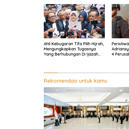
Adriansy
Ahli Kebugaran Tifa Pilih Hijrah,
Peristiw
Mengungkapkan Tugasnya
Adriansy
Yang Berhubungan Di Ijazah
4 Perusa
Jokowi Sudah Cukup
Diduga D
Cuci Uan
Rekomendasi untuk kamu