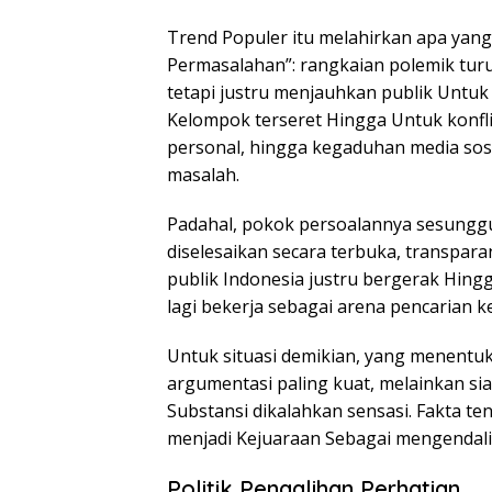
Trend Populer itu melahirkan apa yang d
Permasalahan”: rangkaian polemik turu
tetapi justru menjauhkan publik Untu
Kelompok terseret Hingga Untuk konfli
personal, hingga kegaduhan media sosi
masalah.
Padahal, pokok persoalannya sesungg
diselesaikan secara terbuka, transpar
publik Indonesia justru bergerak Hingg
lagi bekerja sebagai arena pencarian 
Untuk situasi demikian, yang menentu
argumentasi paling kuat, melainkan si
Substansi dikalahkan sensasi. Fakta ten
menjadi Kejuaraan Sebagai mengendal
Politik Pengalihan Perhatian