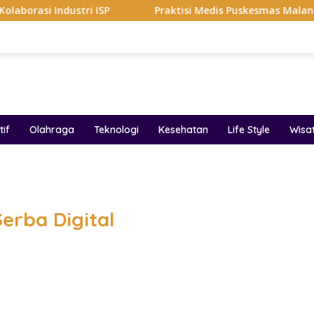
ri ISP
Praktisi Medis Puskesmas Malang Ikut Ejek Pasi
if
Olahraga
Teknologi
Kesehatan
Life Style
Wisa
band
erba Digital