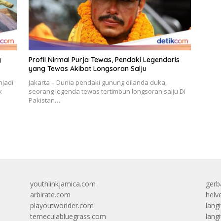
g
Profil Nirmal Purja Tewas, Pendaki Legendaris
yang Tewas Akibat Longsoran Salju
njadi
Jakarta – Dunia pendaki gunung dilanda duka,
k
seorang legenda tewas tertimbun longsoran salju Di
Pakistan….
youthlinkjamica.com
gerb
arbirate.com
helv
playoutworlder.com
lang
temeculabluegrass.com
langi