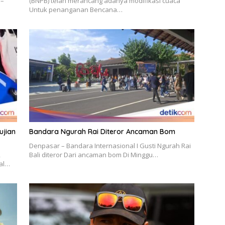
 –
(BNPB) telah merancang adanya modifikasi cuaca
Untuk penanganan Bencana…
ujian
Bandara Ngurah Rai Diteror Ancaman Bom
Denpasar – Bandara Internasional I Gusti Ngurah Rai
,
Bali diteror Dari ancaman bom Di Minggu…
ral…