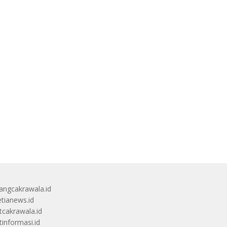
angcakrawala.id
etianews.id
itcakrawala.id
tinformasi.id