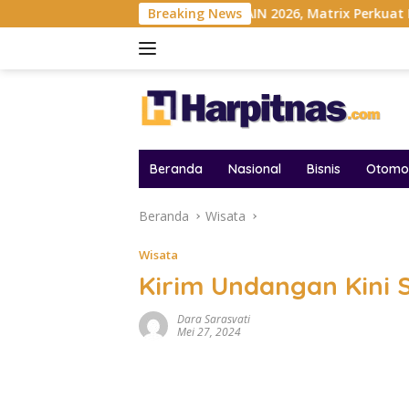
Langsung
nesia
Gelar MAIN 2026, Matrix Perkuat Kolaborasi Indust
Breaking News
ke
konten
Beranda
Nasional
Bisnis
Otomot
Beranda
Wisata
Wisata
Kirim Undangan Kini S
Dara Sarasvati
Mei 27, 2024