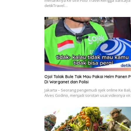
menariknya Ke sini! Foto Travel Rengga Sancaya
detikTravel…
Ojol Tolak Bule Tak Mau Pakai Helm Panen P
Di Warganet dan Polisi
Jakarta – Seorang pengemudi ojek online Ke Bali
Alves Godino, menjadi sorotan usai videonya vi