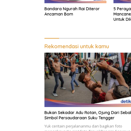
Bandara Ngurah Rai Diteror
5 Peraya
Ancaman Bom
Mancane
Untuk Di
Rekomendasi untuk kamu
Bukan Sekadar Adu Rotan, Ojung Dari Sebab
Simbol Persaudaraan Suku Tengger
Yuk ceritain perjalananmu dan bagikan foto