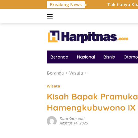
Langsung
isi Balas Dendam Dimulai
Breaking News
Tak hanya Kuat dan Bertahan
ke
konten
Beranda
Nasional
Bisnis
Otomot
Beranda
Wisata
Wisata
Kisah Bapak Pramuka 
Hamengkubuwono IX
Dara Sarasvati
Agustus 14, 2025