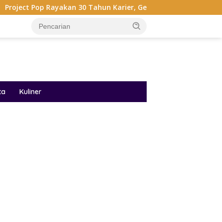
Rayakan 30 Tahun Karier, Gelar Pertunjukan Musik Penuh Nostal
ta
Kuliner
ar besar starlight princess1000 bagi bonus