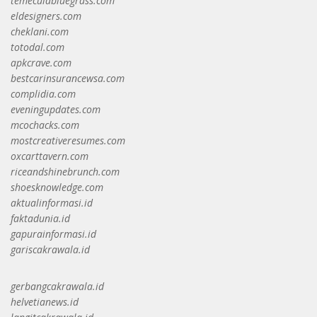
temeculabluegrass.com
eldesigners.com
cheklani.com
totodal.com
apkcrave.com
bestcarinsurancewsa.com
complidia.com
eveningupdates.com
mcochacks.com
mostcreativeresumes.com
oxcarttavern.com
riceandshinebrunch.com
shoesknowledge.com
aktualinformasi.id
faktadunia.id
gapurainformasi.id
gariscakrawala.id
gerbangcakrawala.id
helvetianews.id