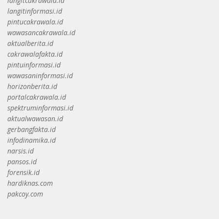
langitcakrawala.id
langitinformasi.id
pintucakrawala.id
wawasancakrawala.id
aktualberita.id
cakrawalafakta.id
pintuinformasi.id
wawasaninformasi.id
horizonberita.id
portalcakrawala.id
spektruminformasi.id
aktualwawasan.id
gerbangfakta.id
infodinamika.id
narsis.id
pansos.id
forensik.id
hardiknas.com
pakcoy.com