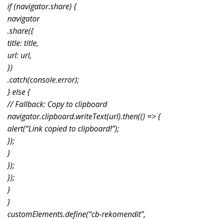
if (navigator.share) {
navigator
.share({
title: title,
url: url,
})
.catch(console.error);
} else {
// Fallback: Copy to clipboard
navigator.clipboard.writeText(url).then(() => {
alert(“Link copied to clipboard!”);
});
}
});
});
}
}
customElements.define(“cb-rekomendit”,