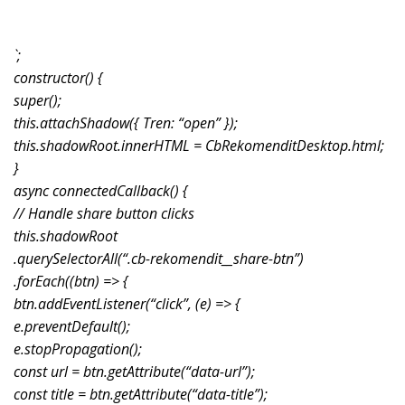
`;
constructor() {
super();
this.attachShadow({ Tren: “open” });
this.shadowRoot.innerHTML = CbRekomenditDesktop.html;
}
async connectedCallback() {
// Handle share button clicks
this.shadowRoot
.querySelectorAll(“.cb-rekomendit__share-btn”)
.forEach((btn) => {
btn.addEventListener(“click”, (e) => {
e.preventDefault();
e.stopPropagation();
const url = btn.getAttribute(“data-url”);
const title = btn.getAttribute(“data-title”);