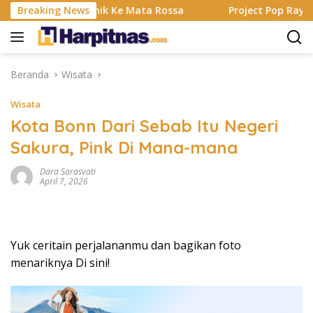
Langsung
t Elektronik Ke Mata Rossa
Breaking News
Project Pop Rayakan 30 Tah
ke
konten
Beranda
Wisata
Wisata
Kota Bonn Dari Sebab Itu Negeri
Sakura, Pink Di Mana-mana
Dara Sarasvati
April 7, 2026
Yuk ceritain perjalananmu dan bagikan foto
menariknya Di sini!