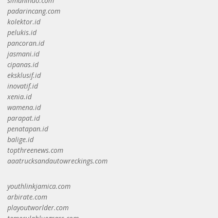
simanindo.com
padarincang.com
kolektor.id
pelukis.id
pancoran.id
jasmani.id
cipanas.id
eksklusif.id
inovatif.id
xenia.id
wamena.id
parapat.id
penatapan.id
balige.id
topthreenews.com
aaatrucksandautowreckings.com
youthlinkjamica.com
arbirate.com
playoutworlder.com